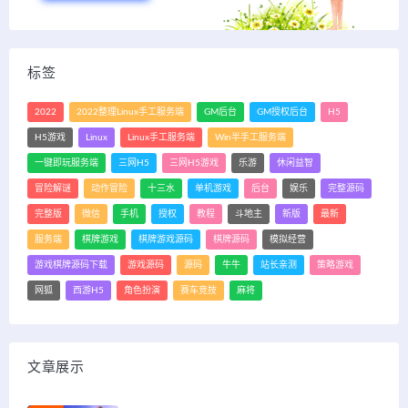
标签
2022
2022整理Linux手工服务端
GM后台
GM授权后台
H5
H5游戏
Linux
Linux手工服务端
Win半手工服务端
一键即玩服务端
三网H5
三网H5游戏
乐游
休闲益智
冒险解谜
动作冒险
十三水
单机游戏
后台
娱乐
完整源码
完整版
微信
手机
授权
教程
斗地主
新版
最新
服务端
棋牌游戏
棋牌游戏源码
棋牌源码
模拟经营
游戏棋牌源码下载
游戏源码
源码
牛牛
站长亲测
策略游戏
网狐
西游H5
角色扮演
赛车竞技
麻将
文章展示