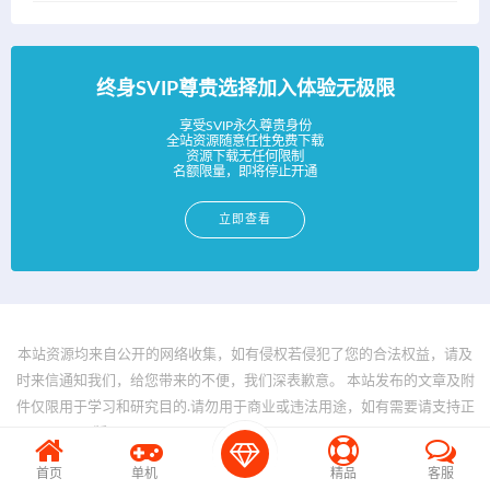
终身SVIP尊贵选择加入体验无极限
享受SVIP永久尊贵身份
全站资源随意任性免费下载
资源下载无任何限制
名额限量，即将停止开通
立即查看
本站资源均来自公开的网络收集，如有侵权若侵犯了您的合法权益，请及
时来信通知我们，给您带来的不便，我们深表歉意。 本站发布的文章及附
件仅限用于学习和研究目的.请勿用于商业或违法用途，如有需要请支持正
版。 © 2025 - www.bfya.com All rights reserved
首页
单机
精品
客服