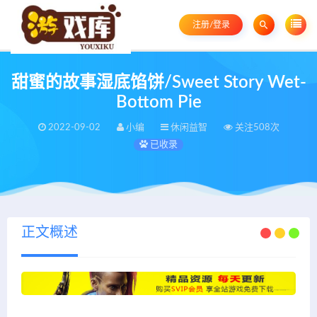
注册/登录
甜蜜的故事湿底馅饼/Sweet Story Wet-
Bottom Pie
2022-09-02
小编
休闲益智
关注508次
已收录
正文概述