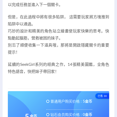
以完成任務並進入下一個關卡。
但是，在此過程中將有很多陷阱， 這需要玩家將方塊推到
陷阱中以通過。
巧妙的設計和精美的角色站立繪畫使玩家快樂的思考。快
點動起腦筋，營救被困的妹子。
別忘了順便收集一下道具哦，那將是開啟隱藏關卡的重要
提示！
延續的SeekGirl系列的經典之作，14張精美圖鑑，全角色
特色語音，快把妹子帶回家！
已售 30
普通用户购买价格 :
5金币
钻石会员购买价格 :
0金币
5
金币