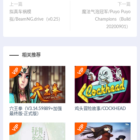
上一篇
下一篇
拟真车祸模
魔法气泡冠军/Puyo Puyo
拟/BeamNG.drive（v0.25）
Champions（Build
20200901）
相关推荐
穴王拳（V3.14.59889+加强
鸡头冒险故事/COCKHEAD
最终版-正式版）