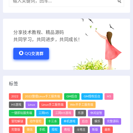
分享技术教程、精品源码
共同学习，共同进步，共同成长！
QQ交流群
标签
2022
2022整理Linux手工服务端
GM后台
GM授权后台
H5
H5游戏
Linux
Linux手工服务端
Win半手工服务端
一键即玩服务端
三网H5
三网H5游戏
乐游
休闲益智
冒险解谜
动作冒险
十三水
单机游戏
后台
娱乐
完整源码
完整版
微信
手机
授权
教程
斗地主
新版
最新