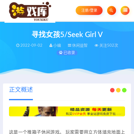
注册/登录
寻找女孩5/Seek Girl V
2022-09-02
小编
休闲益智
关注502次
已收录
正文概述
这是一个推箱子休闲游戏。 玩家需要用立方体填充地面上