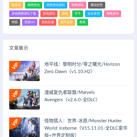
服务端
棋牌游戏
棋牌游戏源码
棋牌源码
模拟经营
游戏棋牌源码下载
游戏源码
源码
牛牛
站长亲测
策略游戏
网狐
西游H5
角色扮演
赛车竞技
麻将
文章展示
地平线：黎明时分/零之曙光/Horizon
Zero Dawn（v1.10.H2）
漫威复仇者联盟/Marvels
Avengers（v2.6.0-全DLC）
怪物猎人：世界-冰原/Monster Hunter
World: Iceborne（V15.11.01-全DLC豪华
版+世界定制版）