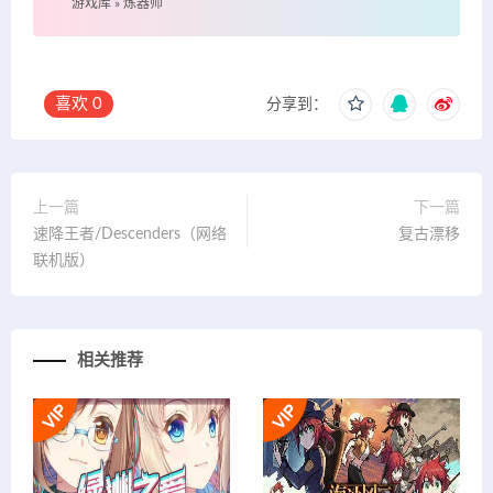
游戏库
»
炼器师
喜欢
0
分享到：
上一篇
下一篇
速降王者/Descenders（网络
复古漂移
联机版）
相关推荐