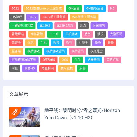
2022
2022整理Linux手工服务端
GM后台
GM授权后台
H5
H5游戏
Linux
Linux手工服务端
Win半手工服务端
一键即玩服务端
三网H5
三网H5游戏
乐游
休闲益智
冒险解谜
动作冒险
十三水
单机游戏
后台
娱乐
完整源码
完整版
微信
手机
授权
教程
斗地主
新版
最新
服务端
棋牌游戏
棋牌游戏源码
棋牌源码
模拟经营
游戏棋牌源码下载
游戏源码
源码
牛牛
站长亲测
策略游戏
网狐
西游H5
角色扮演
赛车竞技
麻将
文章展示
地平线：黎明时分/零之曙光/Horizon
Zero Dawn（v1.10.H2）