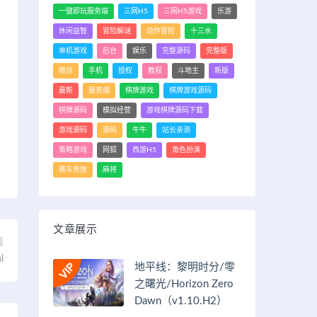
一键即玩服务端
三网H5
三网H5游戏
乐游
休闲益智
冒险解谜
动作冒险
十三水
单机游戏
后台
娱乐
完整源码
完整版
微信
手机
授权
教程
斗地主
新版
最新
服务端
棋牌游戏
棋牌游戏源码
棋牌源码
模拟经营
游戏棋牌源码下载
游戏源码
源码
牛牛
站长亲测
策略游戏
网狐
西游H5
角色扮演
赛车竞技
麻将
文章展示
篇
l
地平线：黎明时分/零
之曙光/Horizon Zero
Dawn（v1.10.H2）