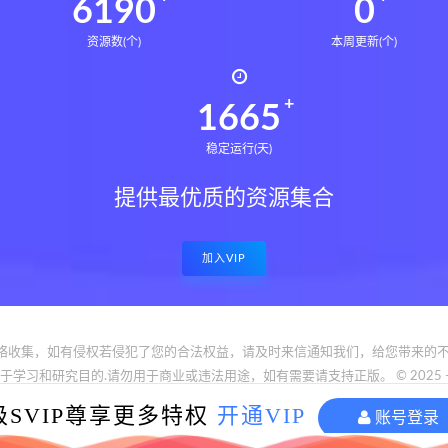
6233
0
资源数(个)
本周更新(个)
1676
稳定运行(天)
提供最优质的资源集合
加入VIP
络收集，如有侵权若侵犯了您的合法权益，请及时来信通知我们，给您带来的不
和研究目的.请勿用于商业或违法用途，如有需要请支持正版。 © 2025 - www.bfya
reserved
级SVIP尊享更多特权
开通VIP
账号登录