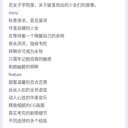
花女子学院里，关于破茧而出的少女们的故事。
story
秋意渐浓，昙花紧闭
作茧自缠的少女
在等待着一个唤醒自己的亲吻
夜永厌厌，独候韦陀
转瞬亦可成为永恒
只需牢记她双唇的触感
和她幽碧的明眸
feature
甜蜜温馨的百合恋情
丝丝入扣的全员语音
动人心弦的华美音乐
精致细腻的CG画面
真实考究的剧情细节
不同选择的多个结局