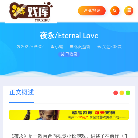
注册/登录
夜永/Eternal Love
2022-09-02
小编
休闲益智
关注538次
已收录
正文概述
《夜永》是一款百合向视觉小说游戏，讲述了在前作（千