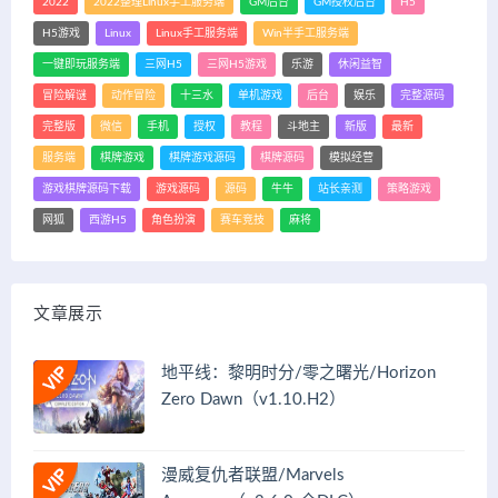
2022
2022整理Linux手工服务端
GM后台
GM授权后台
H5
H5游戏
Linux
Linux手工服务端
Win半手工服务端
一键即玩服务端
三网H5
三网H5游戏
乐游
休闲益智
冒险解谜
动作冒险
十三水
单机游戏
后台
娱乐
完整源码
完整版
微信
手机
授权
教程
斗地主
新版
最新
服务端
棋牌游戏
棋牌游戏源码
棋牌源码
模拟经营
游戏棋牌源码下载
游戏源码
源码
牛牛
站长亲测
策略游戏
网狐
西游H5
角色扮演
赛车竞技
麻将
文章展示
地平线：黎明时分/零之曙光/Horizon
Zero Dawn（v1.10.H2）
漫威复仇者联盟/Marvels