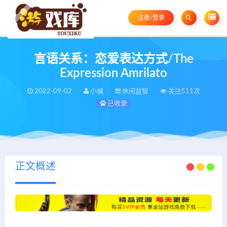
注册/登录
言语关系：恋爱表达方式/The
Expression Amrilato
2022-09-02
小编
休闲益智
关注511次
已收录
正文概述