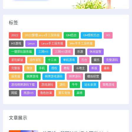
标签
2022
2022整理Linux手工服务端
GM后台
GM授权后台
H5
H5游戏
Linux
Linux手工服务端
Win半手工服务端
一键即玩服务端
三网H5
三网H5游戏
乐游
休闲益智
冒险解谜
动作冒险
十三水
单机游戏
后台
娱乐
完整源码
完整版
微信
手机
授权
教程
斗地主
新版
最新
服务端
棋牌游戏
棋牌游戏源码
棋牌源码
模拟经营
游戏棋牌源码下载
游戏源码
源码
牛牛
站长亲测
策略游戏
网狐
西游H5
角色扮演
赛车竞技
麻将
文章展示