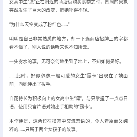
女高中生“凜”正在附近的商店街购买食物之时，四周的景象
突然发生了巨大的改变，把她吓得不轻。
“为什么天空变成了粉红色……”
明明是自己非常熟悉的地方，却一下连商店招牌上的字都
看不懂了，别人说的话听来也不知所云。
一头雾水的凜，无可奈何地坐到了地上，不知如何是好。
……此时，好似偶像一般可爱的女生“露卡”出现在了她面
前，向她伸出了援手。
自诩特长为积极向上的女高中生“凜”，与只掌握了一点点日
语，使用只言片语对她出手相助的“露卡”。
本作便是，这两位在摸索中交流恋语的，令人着急而又纯
粹的……只属于两个女孩子的故事。