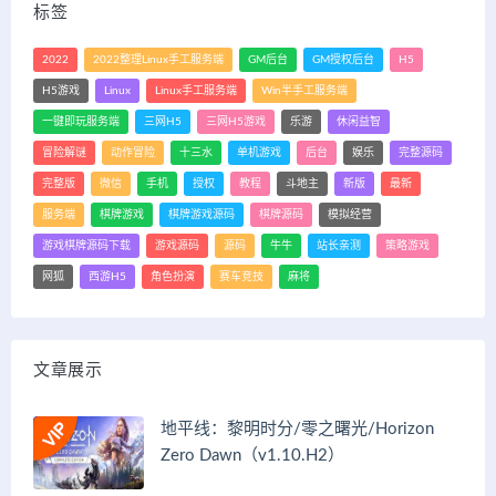
标签
2022
2022整理Linux手工服务端
GM后台
GM授权后台
H5
H5游戏
Linux
Linux手工服务端
Win半手工服务端
一键即玩服务端
三网H5
三网H5游戏
乐游
休闲益智
冒险解谜
动作冒险
十三水
单机游戏
后台
娱乐
完整源码
完整版
微信
手机
授权
教程
斗地主
新版
最新
服务端
棋牌游戏
棋牌游戏源码
棋牌源码
模拟经营
游戏棋牌源码下载
游戏源码
源码
牛牛
站长亲测
策略游戏
网狐
西游H5
角色扮演
赛车竞技
麻将
文章展示
地平线：黎明时分/零之曙光/Horizon
Zero Dawn（v1.10.H2）