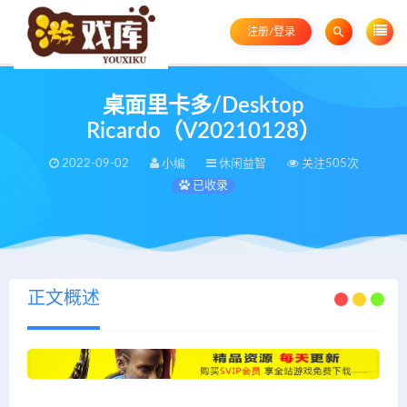
注册/登录
桌面里卡多/Desktop
Ricardo（V20210128）
2022-09-02
小编
休闲益智
关注505次
已收录
正文概述