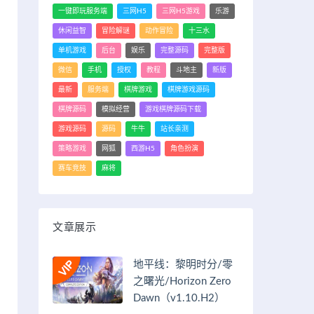
一键即玩服务端
三网H5
三网H5游戏
乐游
休闲益智
冒险解谜
动作冒险
十三水
单机游戏
后台
娱乐
完整源码
完整版
微信
手机
授权
教程
斗地主
新版
最新
服务端
棋牌游戏
棋牌游戏源码
棋牌源码
模拟经营
游戏棋牌源码下载
游戏源码
源码
牛牛
站长亲测
策略游戏
网狐
西游H5
角色扮演
赛车竞技
麻将
文章展示
地平线：黎明时分/零
之曙光/Horizon Zero
Dawn（v1.10.H2）