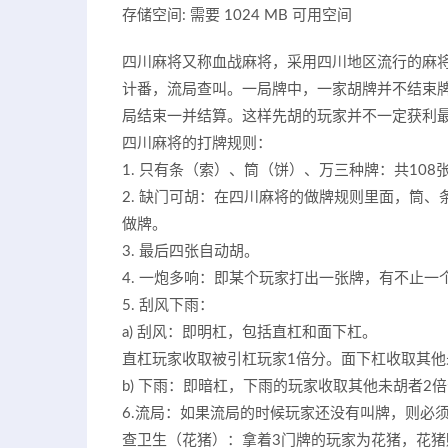
存储空间: 需要 1024 MB 可用空间
四川麻将又称血战麻将，采用四川地区流行的麻将
计番，流局查叫。一局牌中，一家胡牌并不结束
局结束一并结算。这样先胡的玩家并不一定获利
四川麻将的打牌规则：
1. 只有条（索）、筒（饼）、万三种牌：共10
2. 缺门可胡：在四川麻将的做牌规则里面，筒
做牌。
3. 最后四张自动胡。
4. 一炮多响：即某个玩家打出一张牌，有不止
5. 刮风下雨：
a) 刮风：即明杠，包括直杠和面下杠。
直杠玩家收取被引杠玩家1倍分。面下杠收取其他
b) 下雨：即暗杠，下雨的玩家收取其他未胡者2
6.流局：如果流局的时候玩家还没有叫牌，则必
查卫生（花猪）：拿着3门牌的玩家为花猪，花猪