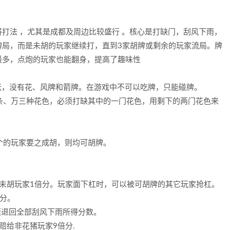
打法 ，尤其是成都及周边比较盛行 。核心是打缺门，刮风下雨，
牌局，而是未胡的玩家继续打，直到3家胡牌或剩余的玩家流局。牌
最多，点炮的玩家也能翻身，提高了趣味性
8张，没有花、风牌和箭牌。在游戏中不可以吃牌，只能碰牌。
、条、万三种花色，必须打缺其中的一门花色，用剩下的两门花色来
一个的玩家要之成胡，则均可胡牌。
未胡玩家1倍分。玩家面下杠时，可以被可胡牌的其它玩家抢杠。
倍分。
须退回全部刮风下雨所得分数。
赔给非花猪玩家9倍分.