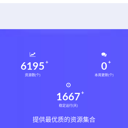
6235
0
资源数(个)
本周更新(个)
1678
稳定运行(天)
提供最优质的资源集合