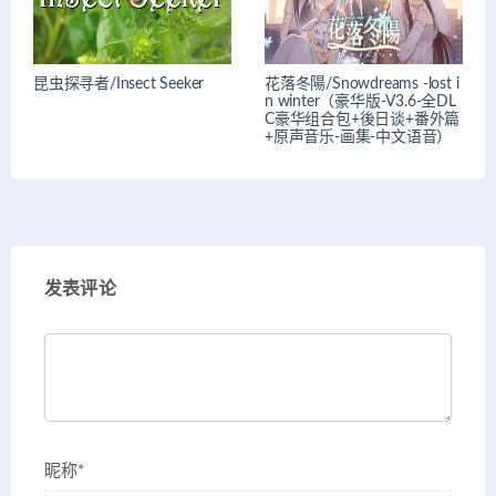
昆虫探寻者/Insect Seeker
花落冬陽/Snowdreams -lost i
n winter（豪华版-V3.6-全DL
C豪华组合包+後日谈+番外篇
+原声音乐-画集-中文语音）
发表评论
昵称*