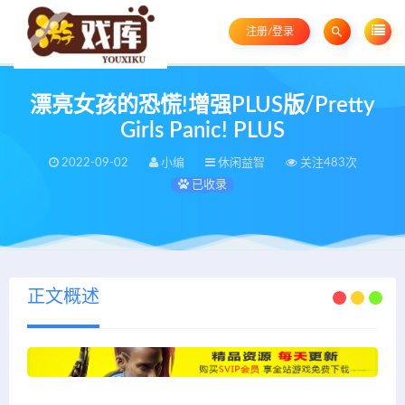
注册/登录
漂亮女孩的恐慌!增强PLUS版/Pretty
Girls Panic! PLUS
2022-09-02
小编
休闲益智
关注483次
已收录
正文概述