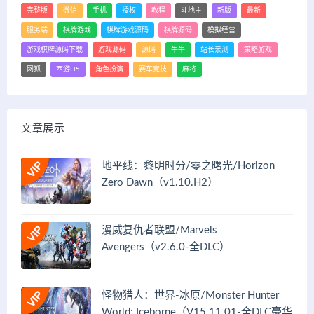
完整版
微信
手机
授权
教程
斗地主
新版
最新
服务端
棋牌游戏
棋牌游戏源码
棋牌源码
模拟经营
游戏棋牌源码下载
游戏源码
源码
牛牛
站长亲测
策略游戏
网狐
西游H5
角色扮演
赛车竞技
麻将
文章展示
地平线：黎明时分/零之曙光/Horizon
Zero Dawn（v1.10.H2）
漫威复仇者联盟/Marvels
Avengers（v2.6.0-全DLC）
怪物猎人：世界-冰原/Monster Hunter
World: Iceborne（V15.11.01-全DLC豪华