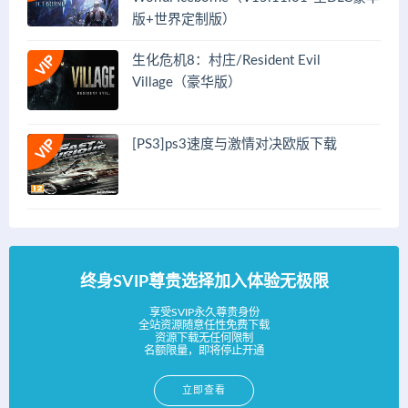
版+世界定制版）
生化危机8：村庄/Resident Evil
Village（豪华版）
[PS3]ps3速度与激情对决欧版下载
终身SVIP尊贵选择加入体验无极限
享受SVIP永久尊贵身份
全站资源随意任性免费下载
资源下载无任何限制
名额限量，即将停止开通
立即查看