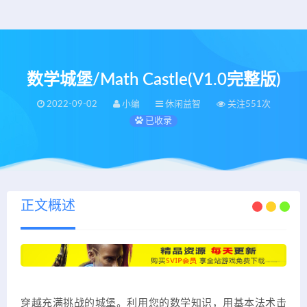
数学城堡/Math Castle(V1.0完整版)
2022-09-02
小编
休闲益智
关注551次
已收录
正文概述
穿越充满挑战的城堡。利用您的数学知识，用基本法术击