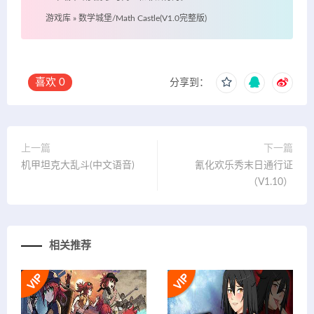
游戏库
»
数学城堡/Math Castle(V1.0完整版)
喜欢
0
分享到：
上一篇
下一篇
机甲坦克大乱斗(中文语音)
氰化欢乐秀末日通行证
（V1.10）
相关推荐