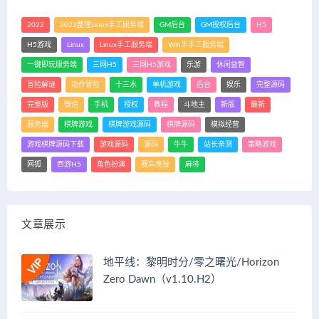
2022
2022整理Linux手工服务端
GM后台
GM授权后台
H5
H5游戏
Linux
Linux手工服务端
Win半手工服务端
一键即玩服务端
三网H5
三网H5游戏
乐游
休闲益智
冒险解谜
动作冒险
十三水
单机游戏
后台
娱乐
完整源码
完整版
微信
手机
授权
教程
斗地主
新版
最新
服务端
棋牌游戏
棋牌游戏源码
棋牌源码
模拟经营
游戏棋牌源码下载
游戏源码
源码
牛牛
站长亲测
策略游戏
网狐
西游H5
角色扮演
赛车竞技
麻将
文章展示
地平线：黎明时分/零之曙光/Horizon
Zero Dawn（v1.10.H2）