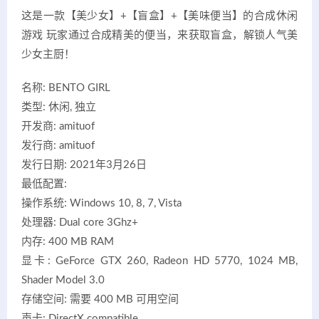
这是一款【美少女】+【盲盒】+【美味便当】的合成休闲
游戏 玩家通过合成精美的便当，来获取盲盒，解锁人气美
少女主厨！
名称: BENTO GIRL
类型: 休闲, 独立
开发商: amituof
发行商: amituof
发行日期: 2021年3月26日
最低配置:
操作系统: Windows 10, 8, 7, Vista
处理器: Dual core 3Ghz+
内存: 400 MB RAM
显卡: GeForce GTX 260, Radeon HD 5770, 1024 MB,
Shader Model 3.0
存储空间: 需要 400 MB 可用空间
声卡: DirectX compatible