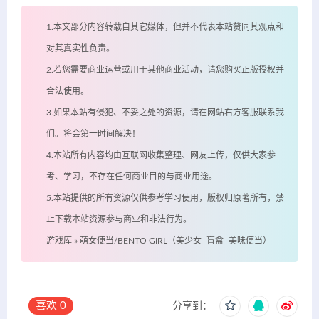
1.本文部分内容转载自其它媒体，但并不代表本站赞同其观点和
对其真实性负责。
2.若您需要商业运营或用于其他商业活动，请您购买正版授权并
合法使用。
3.如果本站有侵犯、不妥之处的资源，请在网站右方客服联系我
们。将会第一时间解决！
4.本站所有内容均由互联网收集整理、网友上传，仅供大家参
考、学习，不存在任何商业目的与商业用途。
5.本站提供的所有资源仅供参考学习使用，版权归原著所有，禁
止下载本站资源参与商业和非法行为。
游戏库
»
萌女便当/BENTO GIRL（美少女+盲盒+美味便当）
喜欢
0
分享到：