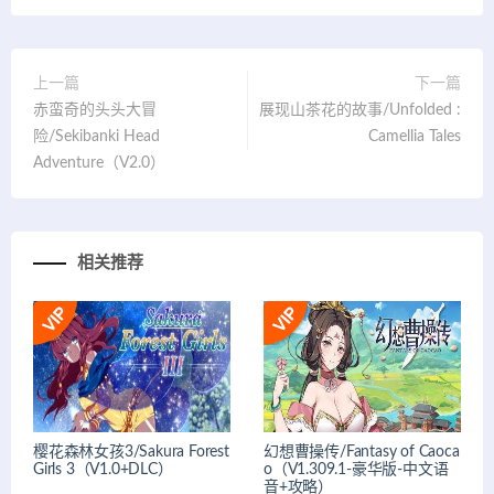
上一篇
下一篇
赤蛮奇的头头大冒
展现山茶花的故事/Unfolded :
险/Sekibanki Head
Camellia Tales
Adventure（V2.0）
相关推荐
樱花森林女孩3/Sakura Forest
幻想曹操传/Fantasy of Caoca
Girls 3（V1.0+DLC）
o（V1.309.1-豪华版-中文语
音+攻略）