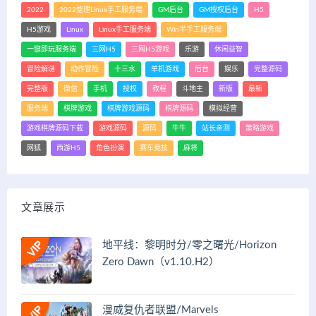
2022
2022整理Linux手工服务端
GM后台
GM授权后台
H5
H5游戏
Linux
Linux手工服务端
Win半手工服务端
一键即玩服务端
三网H5
三网H5游戏
乐游
休闲益智
冒险解谜
动作冒险
十三水
单机游戏
后台
娱乐
完整源码
完整版
微信
手机
授权
教程
斗地主
新版
最新
服务端
棋牌游戏
棋牌游戏源码
棋牌源码
模拟经营
游戏棋牌源码下载
游戏源码
源码
牛牛
站长亲测
策略游戏
网狐
西游H5
角色扮演
赛车竞技
麻将
文章展示
地平线：黎明时分/零之曙光/Horizon
Zero Dawn（v1.10.H2）
漫威复仇者联盟/Marvels