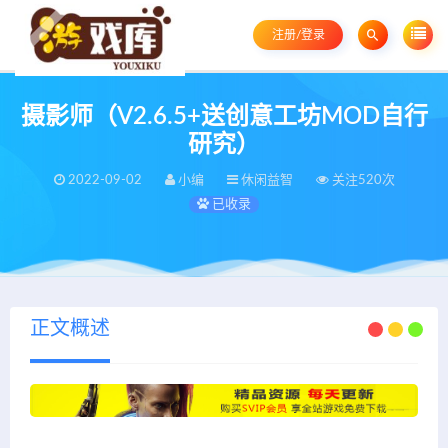
注册/登录
摄影师（V2.6.5+送创意工坊MOD自行
研究）
2022-09-02
小编
休闲益智
关注520次
已收录
正文概述