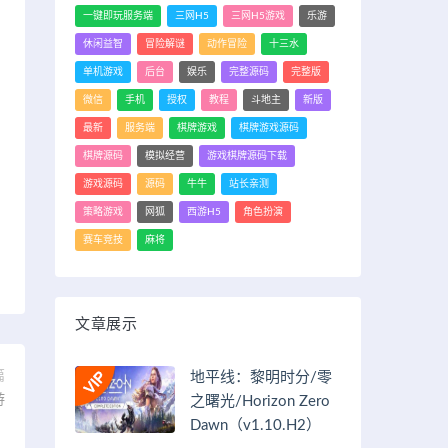
一键即玩服务端
三网H5
三网H5游戏
乐游
休闲益智
冒险解谜
动作冒险
十三水
单机游戏
后台
娱乐
完整源码
完整版
微信
手机
授权
教程
斗地主
新版
最新
服务端
棋牌游戏
棋牌游戏源码
棋牌源码
模拟经营
游戏棋牌源码下载
游戏源码
源码
牛牛
站长亲测
策略游戏
网狐
西游H5
角色扮演
赛车竞技
麻将
文章展示
篇
地平线：黎明时分/零
游
之曙光/Horizon Zero
）
Dawn（v1.10.H2）