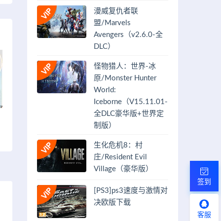
漫威复仇者联
盟/Marvels
Avengers（v2.6.0-全
DLC）
怪物猎人：世界-冰
原/Monster Hunter
World:
Iceborne（V15.11.01-
全DLC豪华版+世界定
制版）
生化危机8：村
庄/Resident Evil
Village（豪华版）
签到
[PS3]ps3速度与激情对
决欧版下载
客服