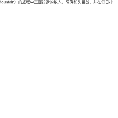
e Mountain）的旅程中直面狡猾的敌人，障碍和头目战，并在每日排