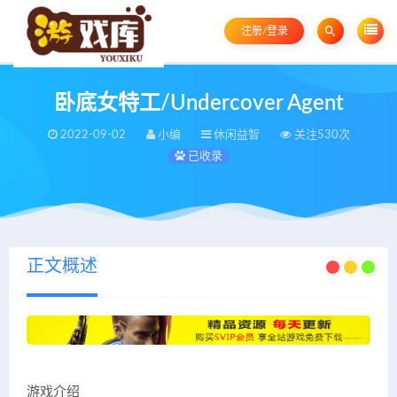
注册/登录
卧底女特工/Undercover Agent
2022-09-02
小编
休闲益智
关注530次
已收录
正文概述
游戏介绍