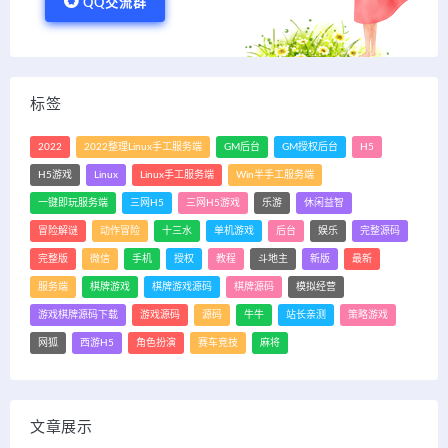
QQ交流群
标签
2022
2022整理Linux手工服务端
GM后台
GM授权后台
H5
H5游戏
Linux
Linux手工服务端
Win半手工服务端
一键即玩服务端
三网H5
三网H5游戏
乐游
休闲益智
冒险解谜
动作冒险
十三水
单机游戏
后台
娱乐
完整源码
完整版
微信
手机
授权
教程
斗地主
新版
最新
服务端
棋牌游戏
棋牌游戏源码
棋牌源码
模拟经营
游戏棋牌源码下载
游戏源码
源码
牛牛
站长亲测
策略游戏
网狐
西游H5
角色扮演
赛车竞技
麻将
文章展示