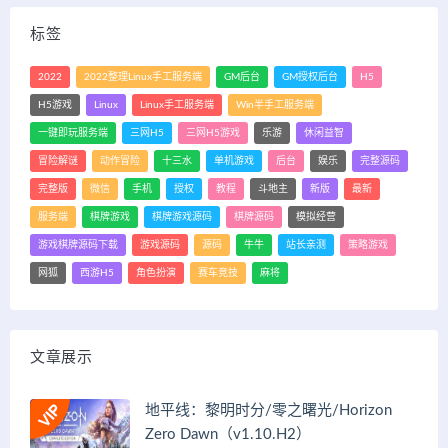
标签
2022
2022整理Linux手工服务端
GM后台
GM授权后台
H5
H5游戏
Linux
Linux手工服务端
Win半手工服务端
一键即玩服务端
三网H5
三网H5游戏
乐游
休闲益智
冒险解谜
动作冒险
十三水
单机游戏
后台
娱乐
完整源码
完整版
微信
手机
授权
教程
斗地主
新版
最新
服务端
棋牌游戏
棋牌游戏源码
棋牌源码
模拟经营
游戏棋牌源码下载
游戏源码
源码
牛牛
站长亲测
策略游戏
网狐
西游H5
角色扮演
赛车竞技
麻将
文章展示
地平线：黎明时分/零之曙光/Horizon
Zero Dawn（v1.10.H2）