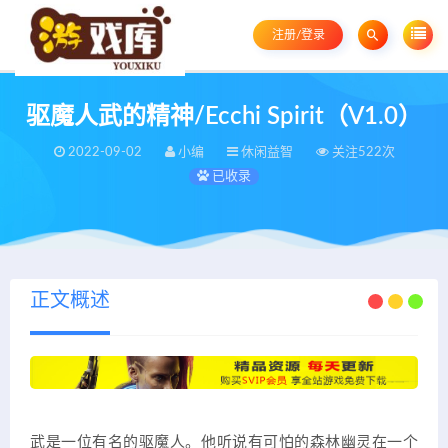
注册/登录
驱魔人武的精神/Ecchi Spirit（V1.0）
2022-09-02
小编
休闲益智
关注522次
已收录
正文概述
武是一位有名的驱魔人。他听说有可怕的森林幽灵在一个