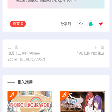
游戏库
»
驱魔人武的精神/Ecchi Spirit（V1.0）
喜欢
0
分享到：
上一篇
下一篇
动漫十二星座/Anime
与狐妖的同居生活
Zodiac（Build.7179859）
相关推荐