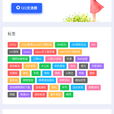
QQ交流群
标签
2022
2022整理Linux手工服务端
GM后台
GM授权后台
H5
H5游戏
Linux
Linux手工服务端
Win半手工服务端
一键即玩服务端
三网H5
三网H5游戏
乐游
休闲益智
冒险解谜
动作冒险
十三水
单机游戏
后台
娱乐
完整源码
完整版
微信
手机
授权
教程
斗地主
新版
最新
服务端
棋牌游戏
棋牌游戏源码
棋牌源码
模拟经营
游戏棋牌源码下载
游戏源码
源码
牛牛
站长亲测
策略游戏
网狐
西游H5
角色扮演
赛车竞技
麻将