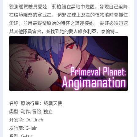
觀測艦駕駛員愛娃．莉柏緹在黑暗中甦醒，發現自己迫降
在環境險惡的寒武星。 這顆星球上惡毒的怪物隨時會抓住
愛娃，並用最野蠻原始的待客之道迎接她。 愛娃必須迅速
與其他隊員會合，並找到她的愛人維多利亞．泰倫特…
名称: 原始行星：終戰天使
类型: 动作, 冒险, 独立
开发商: Dr. Linch
发行商: G-lair
系列: G-lair