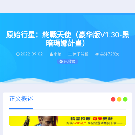
原始行星：終戰天使（豪华版V1.30-黑
暗瑪娜計畫）
2022-09-02
小编
休闲益智
关注728次
已收录
正文概述