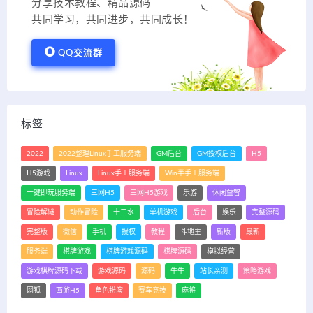
分享技术教程、精品源码
共同学习，共同进步，共同成长！
QQ交流群
标签
2022
2022整理Linux手工服务端
GM后台
GM授权后台
H5
H5游戏
Linux
Linux手工服务端
Win半手工服务端
一键即玩服务端
三网H5
三网H5游戏
乐游
休闲益智
冒险解谜
动作冒险
十三水
单机游戏
后台
娱乐
完整源码
完整版
微信
手机
授权
教程
斗地主
新版
最新
服务端
棋牌游戏
棋牌游戏源码
棋牌源码
模拟经营
游戏棋牌源码下载
游戏源码
源码
牛牛
站长亲测
策略游戏
网狐
西游H5
角色扮演
赛车竞技
麻将