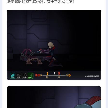
最變態的怪物兇猛來襲，女主角無處可躲！