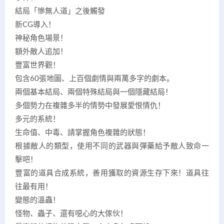
結局「慘無人道」之後觸發
新CG導入！
神秘角色場景！
額外敵人追加！
豐富世界觀！
包含60張地圖、上百個劇情與兩萬多字的劇本。
兩個基本結局、兩個特殊結局與一個隱藏結局！
多個勢力在複雜多半的情勢中發展愛恨情仇！
多元的系統！
生命值、中毒、請掌握角色複雜的狀態！
根據敵人的類型，使用不同的武器與彈藥給予敵人致命一
擊吧！
豐富的道具合成系統，善用獲取的資源生存下來！道具往
往最有用！
變態的溫蟲！
怪物、蟲子、還有噁心的大傢伙！