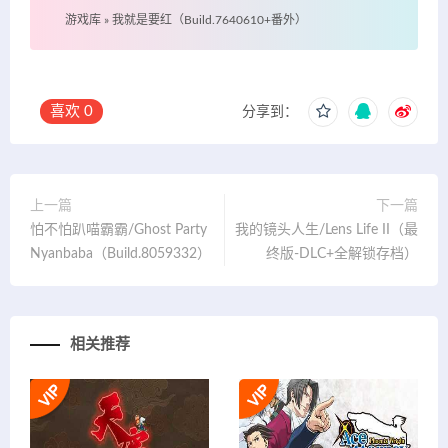
游戏库
»
我就是要红（Build.7640610+番外）
喜欢
0
分享到：
上一篇
下一篇
怕不怕趴喵霸霸/Ghost Party
我的镜头人生/Lens Life II（最
Nyanbaba（Build.8059332）
终版-DLC+全解锁存档）
相关推荐