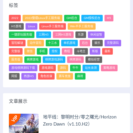
标签
2022
2022整理Linux手工服务端
GM后台
GM授权后台
H5
H5游戏
Linux
Linux手工服务端
Win半手工服务端
一键即玩服务端
三网H5
三网H5游戏
乐游
休闲益智
冒险解谜
动作冒险
十三水
单机游戏
后台
娱乐
完整源码
完整版
微信
手机
授权
教程
斗地主
新版
最新
服务端
棋牌游戏
棋牌游戏源码
棋牌源码
模拟经营
游戏棋牌源码下载
游戏源码
源码
牛牛
站长亲测
策略游戏
网狐
西游H5
角色扮演
赛车竞技
麻将
文章展示
地平线：黎明时分/零之曙光/Horizon
Zero Dawn（v1.10.H2）