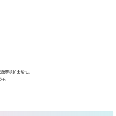
只能麻烦护士帮忙。
麽样，