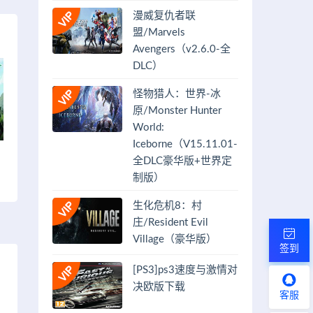
漫威复仇者联
盟/Marvels
Avengers（v2.6.0-全
DLC）
怪物猎人：世界-冰
原/Monster Hunter
World:
Iceborne（V15.11.01-
全DLC豪华版+世界定
制版）
生化危机8：村
庄/Resident Evil
Village（豪华版）
签到
[PS3]ps3速度与激情对
决欧版下载
客服