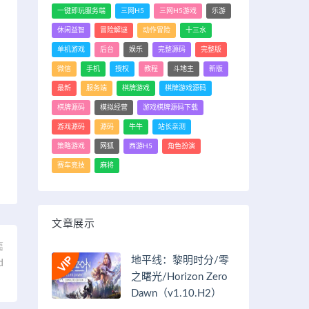
一键即玩服务端
三网H5
三网H5游戏
乐游
休闲益智
冒险解谜
动作冒险
十三水
单机游戏
后台
娱乐
完整源码
完整版
微信
手机
授权
教程
斗地主
新版
最新
服务端
棋牌游戏
棋牌游戏源码
棋牌源码
模拟经营
游戏棋牌源码下载
游戏源码
源码
牛牛
站长亲测
策略游戏
网狐
西游H5
角色扮演
赛车竞技
麻将
文章展示
篇
地平线：黎明时分/零
d
之曙光/Horizon Zero
）
Dawn（v1.10.H2）