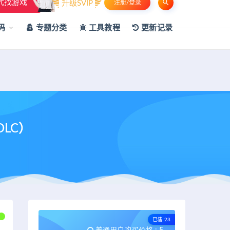
代找游戏
升级SVIP
注册/登录
申请友链
热门标签
资源专题
资源存档
联系我们
码
专题分类
工具教程
更新记录
DLC）
已售 23