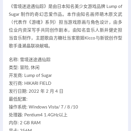
《雪境迷途遇仙踪》是由日本知名美少女游戏品牌 Lump of
Sugar 制作的奇幻恋爱作品。本作由知名画师萌木原文武
（代表作《游魂》系列）担当游戏原画与角色设计，由多
位业内资深写手共同创作剧本，由知名音乐人新井健史担
当音乐制作，主题歌由方糖社当家歌姬Kicco与新锐创作型
歌手逢濑晶联袂献唱。
名称: 雪境迷途遇仙踪
类型: 冒险, 休闲
开发商: Lump of Sugar
发行商: HIKARI FIELD
发行日期: 2022 年 2 月 4 日
最低配置:
操作系统: Windows Vista/７/８/10
处理器: Pentium4 1.4GHz以上
内存: 2 GB RAM
显卡: 256M