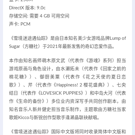
DirectX 版本: 9.0c
存储空间: 需要 4 GB 可用空间
声卡: PCM
《雪境迷途遇仙踪》是由日本知名美少女游戏品牌Lump of
Sugar（方糖社）于2021年最新发售的奇幻恋爱作品。
本作由知名画师萌木原文武（代表作《游魂》系列）担当
游戏原画与角色设计，由水瀬拓未（代表作《回家之前的
棉花糖》）、御厨美粟（代表作《花之天使的夏日恋
歌》）、芹（代表作《Happiness! 2 樱花盛典》）、七央
结日（代表作《LOVESICK PUPPIES》）和中岛大河（代表
作《生命的备份》）多位业内资深写手共同创作剧本，由
知名音乐人新井健史担当音乐制作，主题歌由方糖社当家
歌姬Kicco与新锐创作型歌手逢濑晶联袂献唱。
《雪境迷途遇仙踪》国际中文版将同时收录简体中文版和