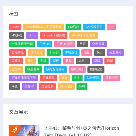
标签
2022
2022整理Linux手工服务端
GM后台
GM授权后台
H5
H5游戏
Linux
Linux手工服务端
Win半手工服务端
一键即玩服务端
三网H5
三网H5游戏
乐游
休闲益智
冒险解谜
动作冒险
十三水
单机游戏
后台
娱乐
完整源码
完整版
微信
手机
授权
教程
斗地主
新版
最新
服务端
棋牌游戏
棋牌游戏源码
棋牌源码
模拟经营
游戏棋牌源码下载
游戏源码
源码
牛牛
站长亲测
策略游戏
网狐
西游H5
角色扮演
赛车竞技
麻将
文章展示
地平线：黎明时分/零之曙光/Horizon
Zero Dawn（v1.10.H2）