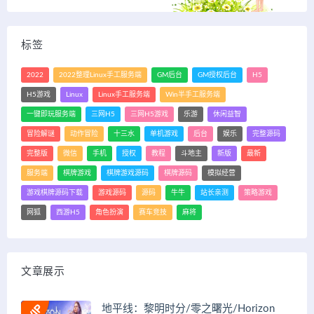
标签
2022
2022整理Linux手工服务端
GM后台
GM授权后台
H5
H5游戏
Linux
Linux手工服务端
Win半手工服务端
一键即玩服务端
三网H5
三网H5游戏
乐游
休闲益智
冒险解谜
动作冒险
十三水
单机游戏
后台
娱乐
完整源码
完整版
微信
手机
授权
教程
斗地主
新版
最新
服务端
棋牌游戏
棋牌游戏源码
棋牌源码
模拟经营
游戏棋牌源码下载
游戏源码
源码
牛牛
站长亲测
策略游戏
网狐
西游H5
角色扮演
赛车竞技
麻将
文章展示
地平线：黎明时分/零之曙光/Horizon