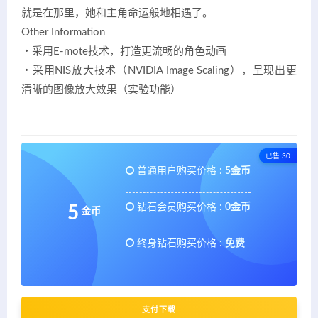
就是在那里，她和主角命运般地相遇了。
Other Information
・采用E-mote技术，打造更流畅的角色动画
・采用NIS放大技术（NVIDIA Image Scaling），呈现出更
清晰的图像放大效果（实验功能）
已售 30
普通用户购买价格 :
5金币
钻石会员购买价格 :
0金币
5
金币
终身钻石购买价格 :
免费
支付下载