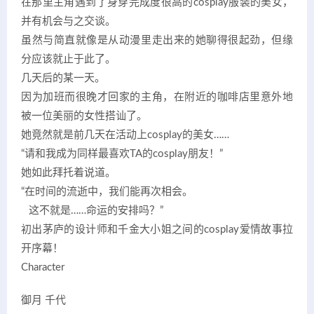
在那里主角遇到了身穿完成度很高的cosplay服装的美女，
并有机会与之交谈。
虽然与简直就像是从动漫里走出来的她聊得很起劲，但缘
分应该就止于此了。
几天后的某一天。
因为加班而很晚才回家的主角，在附近的咖啡店里意外地
被一位美丽的女性搭讪了。
她竟然就是前几天在活动上cosplay的美女……
“请和我成为同样最喜欢TA的cosplay朋友！”
她如此拜托着说道。
“在时间的流逝中，我们能再次相会。
这不就是……命运的安排吗？”
初出茅庐的设计师和千金大小姐之间的cosplay爱情故事拉
开序幕！
Character
御月 千代