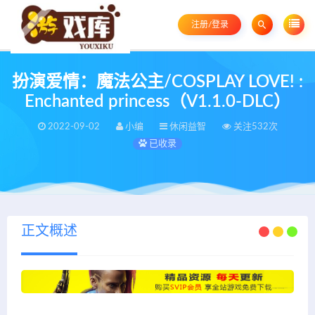
注册/登录
扮演爱情：魔法公主/COSPLAY LOVE! :
Enchanted princess（V1.1.0-DLC）
2022-09-02
小编
休闲益智
关注532次
已收录
正文概述