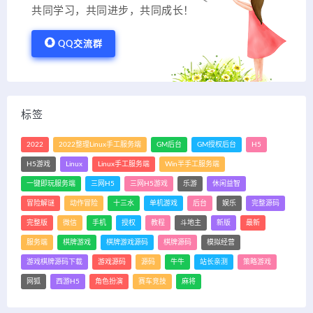
共同学习，共同进步，共同成长！
QQ交流群
标签
2022
2022整理Linux手工服务端
GM后台
GM授权后台
H5
H5游戏
Linux
Linux手工服务端
Win半手工服务端
一键即玩服务端
三网H5
三网H5游戏
乐游
休闲益智
冒险解谜
动作冒险
十三水
单机游戏
后台
娱乐
完整源码
完整版
微信
手机
授权
教程
斗地主
新版
最新
服务端
棋牌游戏
棋牌游戏源码
棋牌源码
模拟经营
游戏棋牌源码下载
游戏源码
源码
牛牛
站长亲测
策略游戏
网狐
西游H5
角色扮演
赛车竞技
麻将