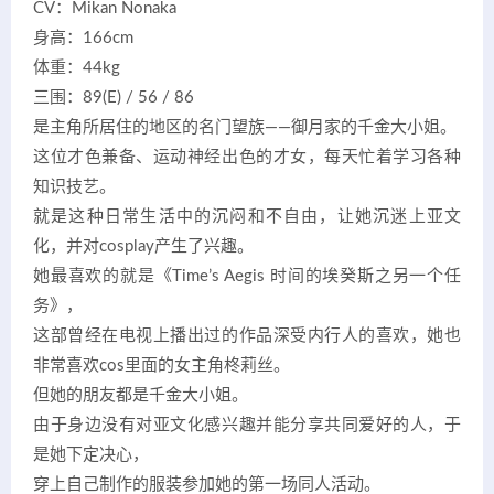
CV：Mikan Nonaka
身高：166cm
体重：44kg
三围：89(E) / 56 / 86
是主角所居住的地区的名门望族——御月家的千金大小姐。
这位才色兼备、运动神经出色的才女，每天忙着学习各种
知识技艺。
就是这种日常生活中的沉闷和不自由，让她沉迷上亚文
化，并对cosplay产生了兴趣。
她最喜欢的就是《Time’s Aegis 时间的埃癸斯之另一个任
务》，
这部曾经在电视上播出过的作品深受内行人的喜欢，她也
非常喜欢cos里面的女主角柊莉丝。
但她的朋友都是千金大小姐。
由于身边没有对亚文化感兴趣并能分享共同爱好的人，于
是她下定决心，
穿上自己制作的服装参加她的第一场同人活动。