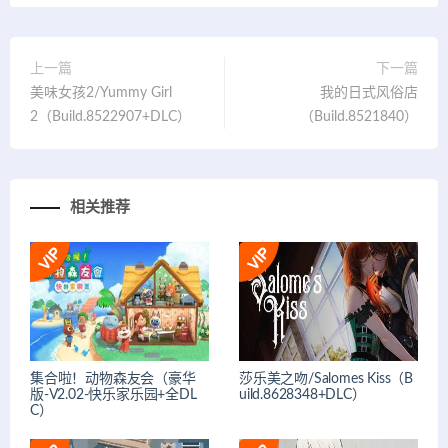
上一篇
下一篇
美味女孩2/Yummy Girl
我的日式风俗店
2（Build.8522907+DLC）
（Build.8521840）
相关推荐
集合啦！动物森友会（豪华
莎乐美之吻/Salomes Kiss（B
版-V2.02-快乐家乐园+全DL
uild.8628348+DLC）
C）