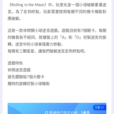
《Rolling in the Maze》中，玩家化身一個小球破解重重迷
宮。為了走到終點，玩家需要按照每關不同的關卡機製對
應破解。
這是一款休閑類小球迷宮遊戲，遊戲目前有7個關卡，每關
的機製各不相同，按鍵盤上的「A」和「D」控製迷宮的旋
轉，迷宮中的小球會隨重力移動，
每關有三顆星星，讓我們破解迷宮走到終點吧。
遊戲特色
休閑迷宮遊戲
搶先體驗版7個大關卡
獨特的旋轉控製小球機製
已售 27
普通用户购买价格 :
5金币