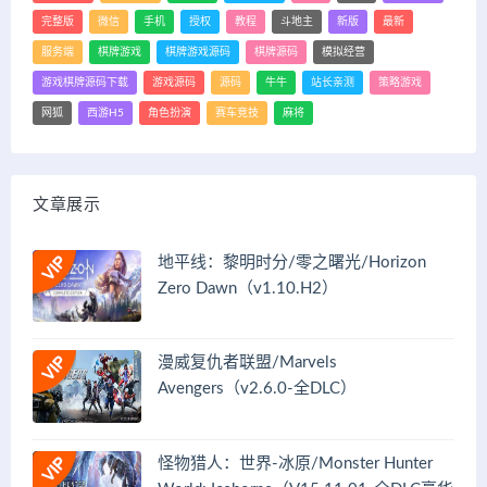
完整版
微信
手机
授权
教程
斗地主
新版
最新
服务端
棋牌游戏
棋牌游戏源码
棋牌源码
模拟经营
游戏棋牌源码下载
游戏源码
源码
牛牛
站长亲测
策略游戏
网狐
西游H5
角色扮演
赛车竞技
麻将
文章展示
地平线：黎明时分/零之曙光/Horizon
Zero Dawn（v1.10.H2）
漫威复仇者联盟/Marvels
Avengers（v2.6.0-全DLC）
怪物猎人：世界-冰原/Monster Hunter