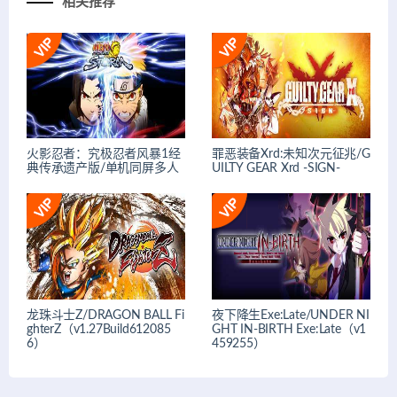
相关推荐
火影忍者：究极忍者风暴1经
罪恶装备Xrd:未知次元征兆/G
典传承遗产版/单机同屏多人
UILTY GEAR Xrd -SIGN-
龙珠斗士Z/DRAGON BALL Fi
夜下降生Exe:Late/UNDER NI
ghterZ（v1.27Build612085
GHT IN-BIRTH Exe:Late（v1
6）
459255）