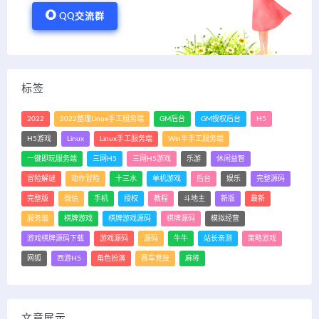
QQ交流群
标签
2022
2022整理Linux手工服务端
GM后台
GM授权后台
H5
H5游戏
Linux
Linux手工服务端
Win半手工服务端
一键即玩服务端
三网H5
三网H5游戏
乐游
休闲益智
冒险解谜
动作冒险
十三水
单机游戏
后台
娱乐
完整源码
完整版
微信
手机
授权
教程
斗地主
新版
最新
服务端
棋牌游戏
棋牌游戏源码
棋牌源码
模拟经营
游戏棋牌源码下载
游戏源码
源码
牛牛
站长亲测
策略游戏
网狐
西游H5
角色扮演
赛车竞技
麻将
文章展示