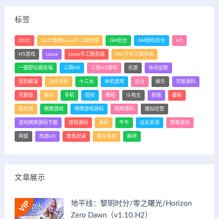
标签
2022
2022整理Linux手工服务端
GM后台
GM授权后台
H5
H5游戏
Linux
Linux手工服务端
Win半手工服务端
一键即玩服务端
三网H5
三网H5游戏
乐游
休闲益智
冒险解谜
动作冒险
十三水
单机游戏
后台
娱乐
完整源码
完整版
微信
手机
授权
教程
斗地主
新版
最新
服务端
棋牌游戏
棋牌游戏源码
棋牌源码
模拟经营
游戏棋牌源码下载
游戏源码
源码
牛牛
站长亲测
策略游戏
网狐
西游H5
角色扮演
赛车竞技
麻将
文章展示
地平线：黎明时分/零之曙光/Horizon
Zero Dawn（v1.10.H2）