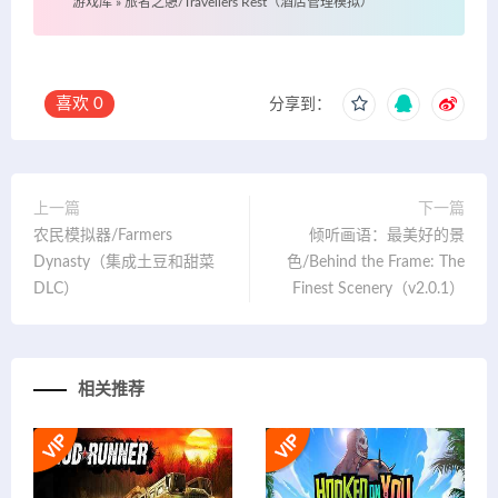
游戏库
»
旅者之憩/Travellers Rest（酒店管理模拟）
喜欢
0
分享到：
上一篇
下一篇
农民模拟器/Farmers
倾听画语：最美好的景
Dynasty（集成土豆和甜菜
色/Behind the Frame: The
DLC）
Finest Scenery（v2.0.1）
相关推荐