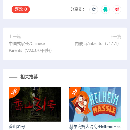
喜欢
0
分享到：
上一篇
下一篇
中国式家长/Chinese
内便当/inbento（v1.1.1）
Parents（V2.0.0.0-回归）
相关推荐
香山31号
赫尔海姆大混乱/HelheimHas