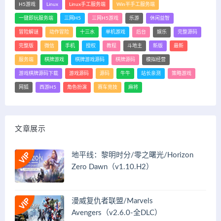
H5游戏
Linux
Linux手工服务端
Win半手工服务端
一键即玩服务端
三网H5
三网H5游戏
乐游
休闲益智
冒险解谜
动作冒险
十三水
单机游戏
后台
娱乐
完整源码
完整版
微信
手机
授权
教程
斗地主
新版
最新
服务端
棋牌游戏
棋牌游戏源码
棋牌源码
模拟经营
游戏棋牌源码下载
游戏源码
源码
牛牛
站长亲测
策略游戏
网狐
西游H5
角色扮演
赛车竞技
麻将
文章展示
地平线：黎明时分/零之曙光/Horizon
Zero Dawn（v1.10.H2）
漫威复仇者联盟/Marvels
Avengers（v2.6.0-全DLC）