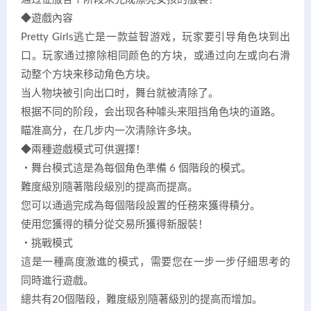
◆遊戲內容
Pretty Girls逃亡是一款益智游戏，玩家要引导角色块到出
口。玩家通过擦除相同颜色的方块，或通过向左或向右滑
动整个方块来移动角色方块。
当人物块被引向出口时，舞台就被清除了。
根据不同的阶段，会出现各种噱头来阻挡角色块的道路。
瞄准高分，在几步内一次清除许多块。
◆兩種遊戲模式可供選擇！
・舞台模式這是為每個角色準備 6 個階段的模式。
難度級別隨著階段級別的提高而提高。
您可以通過完成為每個階段設置的任務來獲得積分。
使用您獲得的積分從交易所獲得新服裝！
・挑戰模式
這是一種高度激進的模式，需要您在一步一步仔細思考的
同時進行遊戲。
總共有20個階段，難度級別隨著級別的提高而增加。