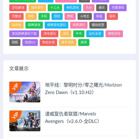
冒险解谜
动作冒险
十三水
单机游戏
后台
娱乐
完整源码
完整版
微信
手机
授权
教程
斗地主
新版
最新
服务端
棋牌游戏
棋牌游戏源码
棋牌源码
模拟经营
游戏棋牌源码下载
游戏源码
源码
牛牛
站长亲测
策略游戏
网狐
西游H5
角色扮演
赛车竞技
麻将
文章展示
地平线：黎明时分/零之曙光/Horizon
Zero Dawn（v1.10.H2）
漫威复仇者联盟/Marvels
Avengers（v2.6.0-全DLC）