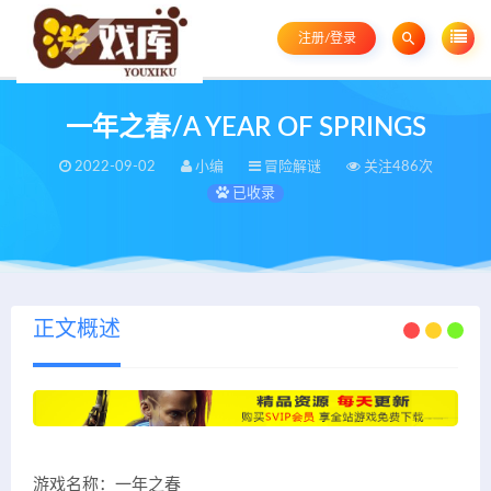
注册/登录
一年之春/A YEAR OF SPRINGS
2022-09-02
小编
冒险解谜
关注486次
已收录
正文概述
游戏名称：一年之春