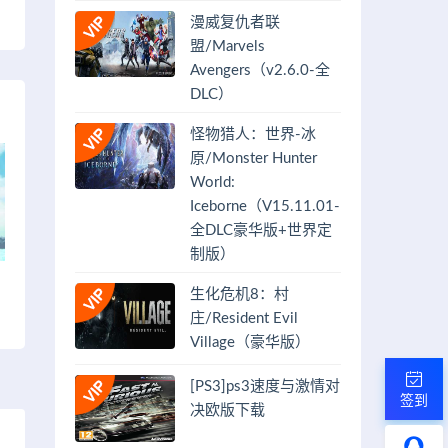
）
漫威复仇者联
盟/Marvels
Avengers（v2.6.0-全
DLC）
怪物猎人：世界-冰
原/Monster Hunter
World:
Iceborne（V15.11.01-
全DLC豪华版+世界定
制版）
生化危机8：村
庄/Resident Evil
Village（豪华版）
[PS3]ps3速度与激情对
签到
决欧版下载