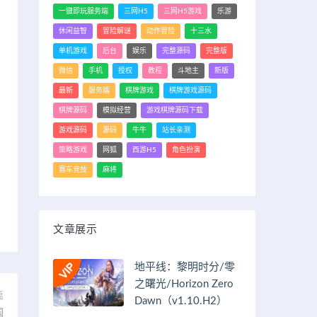
一键即玩服务端
三网H5
三网H5游戏
乐游
休闲益智
冒险解谜
动作冒险
十三水
单机游戏
后台
娱乐
完整源码
完整版
微信
手机
授权
教程
斗地主
新版
最新
服务端
棋牌游戏
棋牌游戏源码
棋牌源码
模拟经营
游戏棋牌源码下载
游戏源码
源码
牛牛
站长亲测
策略游戏
网狐
西游H5
角色扮演
赛车竞技
麻将
文章展示
地平线：黎明时分/零
之曙光/Horizon Zero
篇
Dawn（v1.10.H2）
国