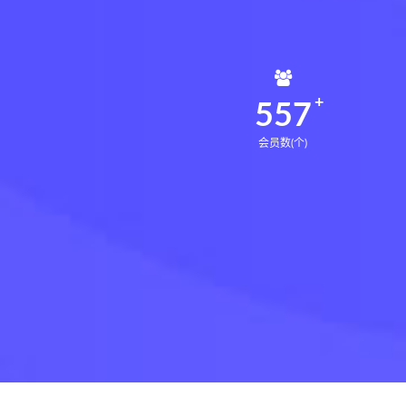
561
会员数(个)