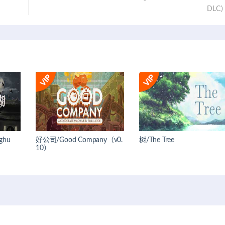
DLC
ghu
好公司/Good Company（v0.
树/The Tree
10）