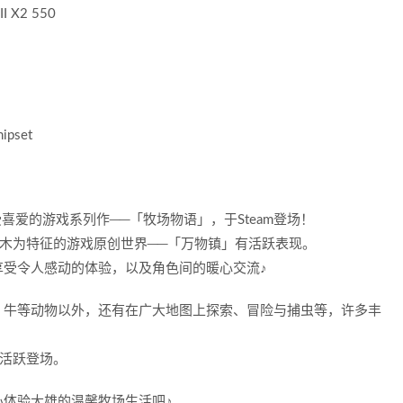
I X2 550
hipset
喜爱的游戏系列作──「牧场物语」，于Steam登场！
木为特征的游戏原创世界──「万物镇」有活跃表现。
享受令人感动的体验，以及角色间的暖心交流♪
、牛等动物以外，还有在广大地图上探索、冒险与捕虫等，许多丰
活跃登场。
体验大雄的温馨牧场生活吧♪