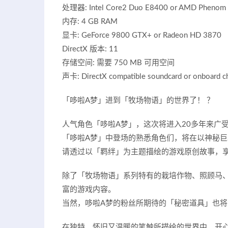
处理器: Intel Core2 Duo E8400 or AMD Phenom I
内存: 4 GB RAM
显卡: GeForce 9800 GTX+ or Radeon HD 3870
DirectX 版本: 11
存储空间: 需要 750 MB 可用空间
声卡: DirectX compatible soundcard or onboard c
「哆啦A梦」进到「牧场物语」的世界了！ ？
人气角色「哆啦A梦」，这次将进入20多年来广受
「哆啦A梦」中登场的熟悉角色们，将在以神秘巨
请透过以「羁绊」为主题描绘的游戏原创故事，
除了「牧场物语」系列特有的栽培作物、照顾马
富的游戏内容。
当然，哆啦A梦的粉丝所期待的「秘密道具」也将
在独特、怀旧又温暖的笔触所描绘的世界中，开心