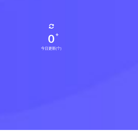
0
今日更新(个)