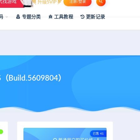
代找游戏
升级SVIP
注册/登录
申请友链
热门标签
资源专题
资源存档
联系我们
码
专题分类
工具教程
更新记录
uild.5609804）
已售 41