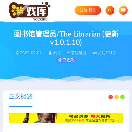
注册/登录
图书馆管理员/The Librarian (更新
v1.0.1.10)
2022-09-02
小编
冒险解谜
关注531次
已收录
正文概述