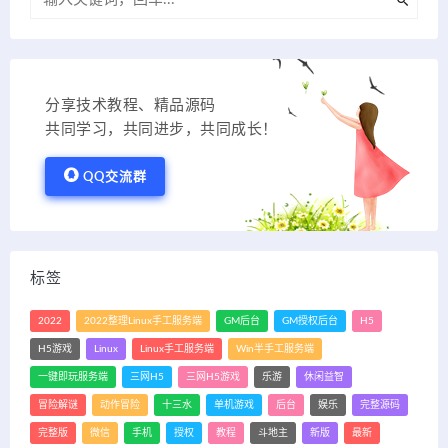
分享技术教程、精品源码
共同学习，共同进步，共同成长！
QQ交流群
标签
2022
2022整理Linux手工服务端
GM后台
GM授权后台
H5
H5游戏
Linux
Linux手工服务端
Win半手工服务端
一键即玩服务端
三网H5
三网H5游戏
乐游
休闲益智
冒险解谜
动作冒险
十三水
单机游戏
后台
娱乐
完整源码
完整版
微信
手机
授权
教程
斗地主
新版
最新