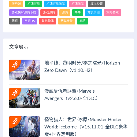
服务端
棋牌游戏
棋牌游戏源码
棋牌源码
模拟经营
游戏棋牌源码下载
游戏源码
源码
牛牛
站长亲测
策略游戏
网狐
西游H5
角色扮演
赛车竞技
麻将
文章展示
地平线：黎明时分/零之曙光/Horizon
Zero Dawn（v1.10.H2）
漫威复仇者联盟/Marvels
Avengers（v2.6.0-全DLC）
怪物猎人：世界-冰原/Monster Hunter
World: Iceborne（V15.11.01-全DLC豪华
版+世界定制版）