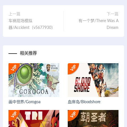
上一篇
下一篇
车祸现场模拟
有一个梦/There Was A
器/Accident（v5677930）
Dream
相关推荐
画中世界/Gorogoa
血岸岛/Bloodshore