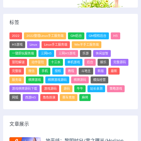
标签
2022
2022整理Linux手工服务端
GM后台
GM授权后台
H5
H5游戏
Linux
Linux手工服务端
Win半手工服务端
一键即玩服务端
三网H5
三网H5游戏
乐游
休闲益智
冒险解谜
动作冒险
十三水
单机游戏
后台
娱乐
完整源码
完整版
微信
手机
授权
教程
斗地主
新版
最新
服务端
棋牌游戏
棋牌游戏源码
棋牌源码
模拟经营
游戏棋牌源码下载
游戏源码
源码
牛牛
站长亲测
策略游戏
网狐
西游H5
角色扮演
赛车竞技
麻将
文章展示
地平线：黎明时分/零之曙光/Horizon