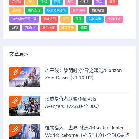
完整版
微信
手机
授权
教程
斗地主
新版
最新
服务端
棋牌游戏
棋牌游戏源码
棋牌源码
模拟经营
游戏棋牌源码下载
游戏源码
源码
牛牛
站长亲测
策略游戏
网狐
西游H5
角色扮演
赛车竞技
麻将
文章展示
地平线：黎明时分/零之曙光/Horizon
Zero Dawn（v1.10.H2）
漫威复仇者联盟/Marvels
Avengers（v2.6.0-全DLC）
怪物猎人：世界-冰原/Monster Hunter
World: Iceborne（V15.11.01-全DLC豪华