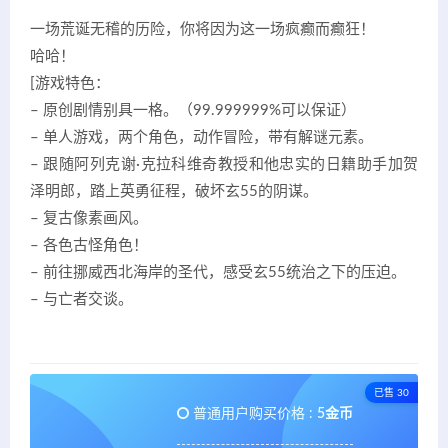
一场荒诞无稽的历险，你将因为这一场疯癫而癫狂！
哈哈！
[游戏特色：
– 原创剧情别具一格。（99.999999%可以保证）
– 单人游戏，两个角色，动作冒险，带有解谜元素。
– 跟随阿列克谢·克拉科维奇教授和他忠实的日籍助手加贺
泽明郎，踏上英勇征程，破坏玄55的阴谋。
– 复古像素画风。
– 各色古怪角色！
– 前往挪威西北海岸的圣代，感受玄55统治之下的压迫。
– 与亡者交谈。
已售 30
普通用户购买价格 :
5金币