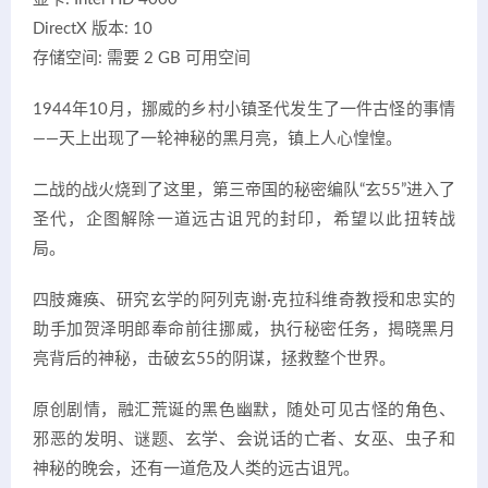
DirectX 版本: 10
存储空间: 需要 2 GB 可用空间
1944年10月，挪威的乡村小镇圣代发生了一件古怪的事情
——天上出现了一轮神秘的黑月亮，镇上人心惶惶。
二战的战火烧到了这里，第三帝国的秘密编队“玄55”进入了
圣代，企图解除一道远古诅咒的封印，希望以此扭转战
局。
四肢瘫痪、研究玄学的阿列克谢·克拉科维奇教授和忠实的
助手加贺泽明郎奉命前往挪威，执行秘密任务，揭晓黑月
亮背后的神秘，击破玄55的阴谋，拯救整个世界。
原创剧情，融汇荒诞的黑色幽默，随处可见古怪的角色、
邪恶的发明、谜题、玄学、会说话的亡者、女巫、虫子和
神秘的晚会，还有一道危及人类的远古诅咒。