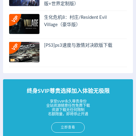
版+世界定制版）
生化危机8：村庄/Resident Evil
Village（豪华版）
[PS3]ps3速度与激情对决欧版下载
终身SVIP尊贵选择加入体验无极限
享受SVIP永久尊贵身份
全站资源随意任性免费下载
资源下载无任何限制
名额限量，即将停止开通
立即查看