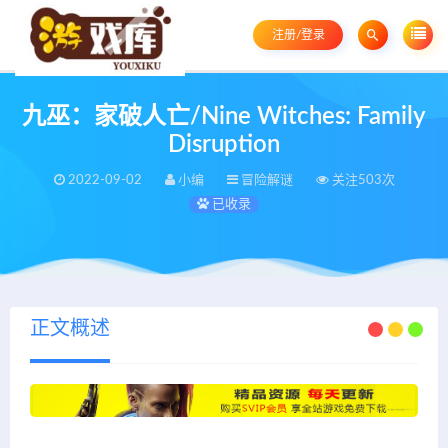
注册/登录
九巫：家破人亡/Nine Witches: Family
Disruption
2022-09-02
小编
冒险解谜
关注503次
已收录
正文概述