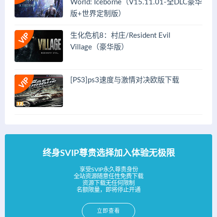
World: Iceborne（V15.11.01-全DLC豪华
版+世界定制版）
生化危机8：村庄/Resident Evil
Village（豪华版）
[PS3]ps3速度与激情对决欧版下载
终身SVIP尊贵选择加入体验无极限
享受SVIP永久尊贵身份
全站资源随意任性免费下载
资源下载无任何限制
名额限量，即将停止开通
立即查看