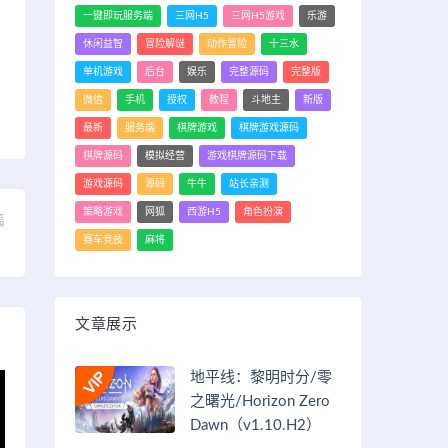
一键即玩服务端
三网H5
三网H5游戏
乐游
休闲益智
冒险解谜
动作冒险
十三水
单机游戏
后台
娱乐
完整源码
完整版
微信
手机
授权
教程
斗地主
新版
最新
服务端
棋牌游戏
棋牌游戏源码
棋牌源码
模拟经营
游戏棋牌源码下载
游戏源码
源码
牛牛
站长亲测
策略游戏
网狐
西游H5
角色扮演
篇
赛车竞技
麻将
）
文章展示
地平线：黎明时分/零
之曙光/Horizon Zero
Dawn（v1.10.H2）