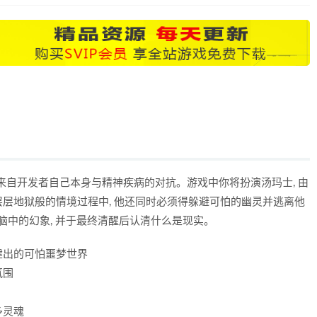
游戏, 灵感原来自开发者自己本身与精神疾病的对抗。游戏中你将扮演汤玛士, 由
层地狱般的情境过程中, 他还同时必须得躲避可怕的幽灵并逃离他
脑中的幻象, 并于最终清醒后认清什么是现实。
建出的可怕噩梦世界
氛围
多灵魂