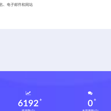
名、电子邮件和网站
6233
0
资源数(个)
本周更新(个)