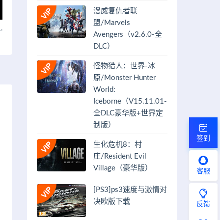
漫威复仇者联
盟/Marvels
.
Avengers（v2.6.0-全
DLC）
怪物猎人：世界-冰
原/Monster Hunter
World:
Iceborne（V15.11.01-
全DLC豪华版+世界定
制版）
签到
生化危机8：村
庄/Resident Evil
Village（豪华版）
客服
[PS3]ps3速度与激情对
决欧版下载
反馈