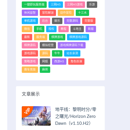
一键即玩服务端
三网H5
三网H5游戏
乐游
休闲益智
冒险解谜
动作冒险
十三水
单机游戏
后台
娱乐
完整源码
完整版
微信
手机
授权
教程
斗地主
新版
最新
服务端
棋牌游戏
棋牌游戏源码
棋牌源码
模拟经营
游戏棋牌源码下载
游戏源码
源码
牛牛
站长亲测
策略游戏
网狐
西游H5
角色扮演
赛车竞技
麻将
文章展示
地平线：黎明时分/零
之曙光/Horizon Zero
Dawn（v1.10.H2）