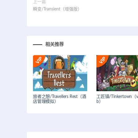
上一篇
瞬变/Transient（增强版）
相关推荐
旅者之憩/Travellers Rest（酒
工匠镇/Tinkertown（v0
店管理模拟）
b）