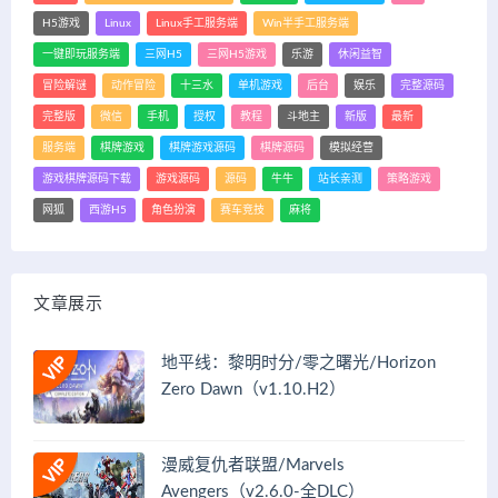
H5游戏
Linux
Linux手工服务端
Win半手工服务端
一键即玩服务端
三网H5
三网H5游戏
乐游
休闲益智
冒险解谜
动作冒险
十三水
单机游戏
后台
娱乐
完整源码
完整版
微信
手机
授权
教程
斗地主
新版
最新
服务端
棋牌游戏
棋牌游戏源码
棋牌源码
模拟经营
游戏棋牌源码下载
游戏源码
源码
牛牛
站长亲测
策略游戏
网狐
西游H5
角色扮演
赛车竞技
麻将
文章展示
地平线：黎明时分/零之曙光/Horizon
Zero Dawn（v1.10.H2）
漫威复仇者联盟/Marvels
Avengers（v2.6.0-全DLC）