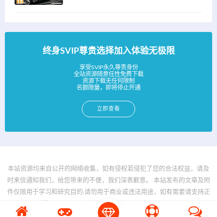
终身SVIP尊贵选择加入体验无极限
享受SVIP永久尊贵身份
全站资源随意任性免费下载
资源下载无任何限制
名额限量，即将停止开通
立即查看
本站资源均来自公开的网络收集，如有侵权若侵犯了您的合法权益，请及
时来信通知我们，给您带来的不便，我们深表歉意。 本站发布的文章及附
件仅限用于学习和研究目的.请勿用于商业或违法用途，如有需要请支持正
版。 © 2025 - www.bfya.com All rights reserved