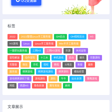
QQ交流群
标签
2022
2022整理Linux手工服务端
GM后台
GM授权后台
H5
H5游戏
Linux
Linux手工服务端
Win半手工服务端
一键即玩服务端
三网H5
三网H5游戏
乐游
休闲益智
冒险解谜
动作冒险
十三水
单机游戏
后台
娱乐
完整源码
完整版
微信
手机
授权
教程
斗地主
新版
最新
服务端
棋牌游戏
棋牌游戏源码
棋牌源码
模拟经营
游戏棋牌源码下载
游戏源码
源码
牛牛
站长亲测
策略游戏
网狐
西游H5
角色扮演
赛车竞技
麻将
文章展示