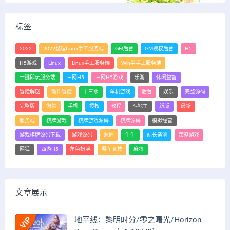
标签
2022
2022整理Linux手工服务端
GM后台
GM授权后台
H5
H5游戏
Linux
Linux手工服务端
Win半手工服务端
一键即玩服务端
三网H5
三网H5游戏
乐游
休闲益智
冒险解谜
动作冒险
十三水
单机游戏
后台
娱乐
完整源码
完整版
微信
手机
授权
教程
斗地主
新版
最新
服务端
棋牌游戏
棋牌游戏源码
棋牌源码
模拟经营
游戏棋牌源码下载
游戏源码
源码
牛牛
站长亲测
策略游戏
网狐
西游H5
角色扮演
赛车竞技
麻将
文章展示
地平线：黎明时分/零之曙光/Horizon