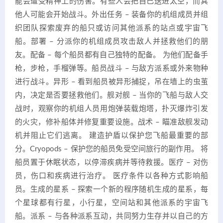
能会遭受精神上的伤害。有些人会把自己送进太空，而其
他人可能会开始战斗。外出任务 – 装备你的机组成员并组
织团队探索废弃的船只或访问其他派系的站点或宇宙飞
船。部署 – 分派你的机组成员攻击敌人并拯救他们的朋
友。配备 – 每个船员都有自己独特的配备。 为他们配备手
枪，步枪，手榴弹等。船员战斗 – 与敌方派系或外来物种
进行战斗。异形 – 看到船员被异形捕捉，吊在墙上的虫茧
内，决定是否要拯救他们。舰对舰 – 当你的飞船与敌人交
战时，观察你的机组人员用炮弹装载炮塔，扑灭爆炸引发
的火灾，修补船体并修复重要设施。战术 – 瞄准敌舰发动
机并阻止它们逃离。 建造护盾以保护您飞船最重要的部
分。Cryopods – 保护您的船员免受空间旅行的副作用。 将
船员置于休眠状态，以停滞疾病并等待救援。医疗 – 对伤
员，伤口和疾病进行治疗。 医疗条件以各种方式影响船
员。生成的星系 – 探索一个新的程序随机生成的星系，每
个星球都有行星，小行星，空间站和其他派系的宇宙飞
船。派系 – 与各种派系互动，共同努力生存并以自己的方