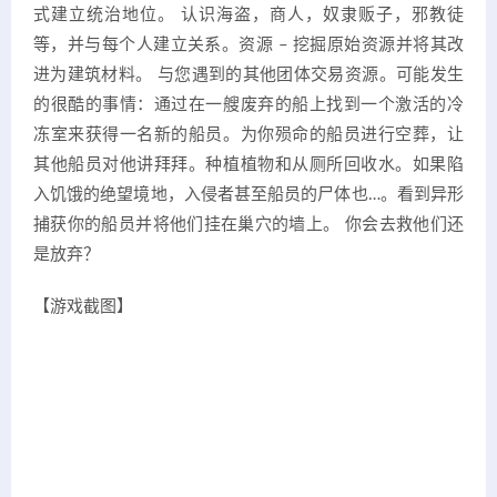
式建立统治地位。 认识海盗，商人，奴隶贩子，邪教徒
等，并与每个人建立关系。资源 – 挖掘原始资源并将其改
进为建筑材料。 与您遇到的其他团体交易资源。可能发生
的很酷的事情：通过在一艘废弃的船上找到一个激活的冷
冻室来获得一名新的船员。为你殒命的船员进行空葬，让
其他船员对他讲拜拜。种植植物和从厕所回收水。如果陷
入饥饿的绝望境地，入侵者甚至船员的尸体也…。看到异形
捕获你的船员并将他们挂在巢穴的墙上。 你会去救他们还
是放弃？
【游戏截图】