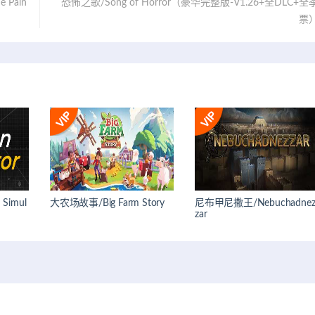
 Pain
恐怖之歌/Song of Horror（豪华完整版-V1.26+全DLC+全
票
Simul
大农场故事/Big Farm Story
尼布甲尼撒王/Nebuchadne
zar