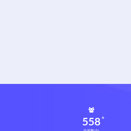
562
会员数(个)