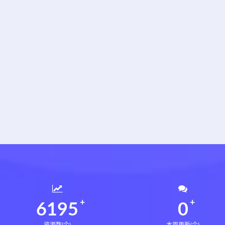
6234
0
资源数(个)
本周更新(个)