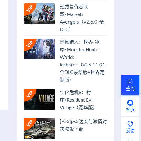
漫威复仇者联
盟/Marvels
Avengers（v2.6.0-全
DLC）
怪物猎人：世界-冰
原/Monster Hunter
World:
Iceborne（V15.11.01-
全DLC豪华版+世界定
制版）
签到
生化危机8：村
庄/Resident Evil
Village（豪华版）
客服
[PS3]ps3速度与激情对
决欧版下载
反馈