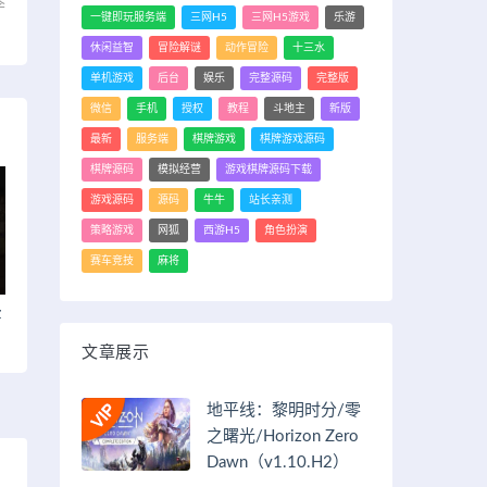
季
一键即玩服务端
三网H5
三网H5游戏
乐游
）
休闲益智
冒险解谜
动作冒险
十三水
单机游戏
后台
娱乐
完整源码
完整版
微信
手机
授权
教程
斗地主
新版
最新
服务端
棋牌游戏
棋牌游戏源码
棋牌源码
模拟经营
游戏棋牌源码下载
游戏源码
源码
牛牛
站长亲测
策略游戏
网狐
西游H5
角色扮演
赛车竞技
麻将
z
文章展示
地平线：黎明时分/零
之曙光/Horizon Zero
Dawn（v1.10.H2）