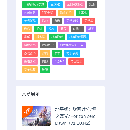
一键即玩服务端
三网H5
三网H5游戏
乐游
休闲益智
冒险解谜
动作冒险
十三水
单机游戏
后台
娱乐
完整源码
完整版
微信
手机
授权
教程
斗地主
新版
最新
服务端
棋牌游戏
棋牌游戏源码
棋牌源码
模拟经营
游戏棋牌源码下载
游戏源码
源码
牛牛
站长亲测
策略游戏
网狐
西游H5
角色扮演
赛车竞技
麻将
文章展示
地平线：黎明时分/零
之曙光/Horizon Zero
Dawn（v1.10.H2）