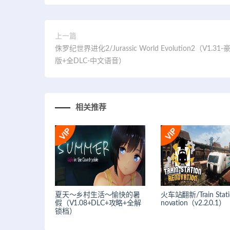
上一篇
侏罗纪世界进化2/Jurassic World Evolution2（V1.3
版+全DLC-中文语音）
相关推荐
夏天〜乡村生活〜愉快的暑
火车站翻新/Train Stati
假（V1.08+DLC+攻略+全解
novation（v2.2.0.1）
锁档）