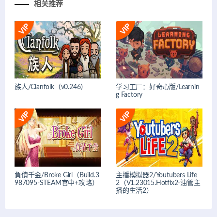
相关推荐
族人/Clanfolk（v0.246）
学习工厂：好奇心版/Learnin
g Factory
負債千金/Broke Girl（Build.3
主播模拟器2/Youtubers Life
987095-STEAM官中+攻略）
2（V1.23015.Hotfix2-油管主
播的生活2）