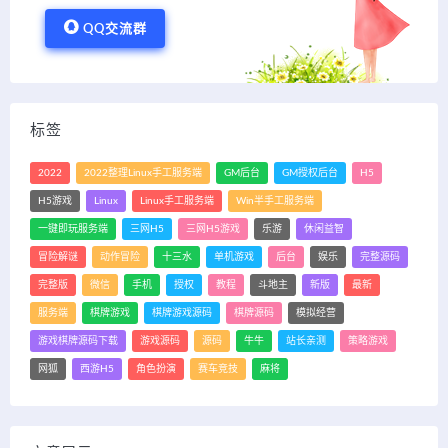
QQ交流群
标签
2022
2022整理Linux手工服务端
GM后台
GM授权后台
H5
H5游戏
Linux
Linux手工服务端
Win半手工服务端
一键即玩服务端
三网H5
三网H5游戏
乐游
休闲益智
冒险解谜
动作冒险
十三水
单机游戏
后台
娱乐
完整源码
完整版
微信
手机
授权
教程
斗地主
新版
最新
服务端
棋牌游戏
棋牌游戏源码
棋牌源码
模拟经营
游戏棋牌源码下载
游戏源码
源码
牛牛
站长亲测
策略游戏
网狐
西游H5
角色扮演
赛车竞技
麻将