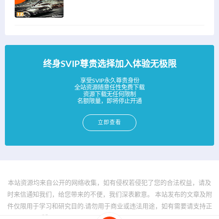
终身SVIP尊贵选择加入体验无极限
享受SVIP永久尊贵身份
全站资源随意任性免费下载
资源下载无任何限制
名额限量，即将停止开通
立即查看
本站资源均来自公开的网络收集，如有侵权若侵犯了您的合法权益，请及
时来信通知我们，给您带来的不便，我们深表歉意。 本站发布的文章及附
件仅限用于学习和研究目的.请勿用于商业或违法用途，如有需要请支持正
版。 © 2025 - www.bfya.com All rights reserved