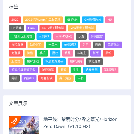
标签
2022
2022整理Linux手工服务端
GM后台
GM授权后台
H5
H5游戏
Linux
Linux手工服务端
Win半手工服务端
一键即玩服务端
三网H5
三网H5游戏
乐游
休闲益智
冒险解谜
动作冒险
十三水
单机游戏
后台
娱乐
完整源码
完整版
微信
手机
授权
教程
斗地主
新版
最新
服务端
棋牌游戏
棋牌游戏源码
棋牌源码
模拟经营
游戏棋牌源码下载
游戏源码
源码
牛牛
站长亲测
策略游戏
网狐
西游H5
角色扮演
赛车竞技
麻将
文章展示
地平线：黎明时分/零之曙光/Horizon
Zero Dawn（v1.10.H2）