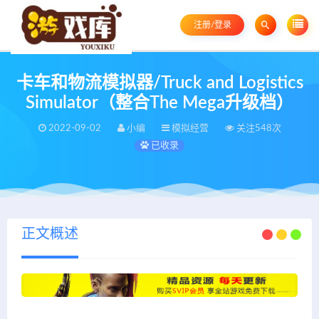
注册/登录
卡车和物流模拟器/Truck and Logistics
Simulator（整合The Mega升级档）
2022-09-02
小编
模拟经营
关注548次
已收录
正文概述