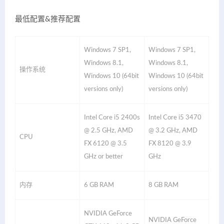
最低配置&推荐配置
Windows 7 SP1,
Windows 7 SP1,
Windows 8.1,
Windows 8.1,
操作系统
Windows 10 (64bit
Windows 10 (64bit
versions only)
versions only)
Intel Core i5 2400s
Intel Core i5 3470
@ 2.5 GHz, AMD
@ 3.2 GHz, AMD
CPU
FX 6120 @ 3.5
FX 8120 @ 3.9
GHz or better
GHz
内存
6 GB RAM
8 GB RAM
NVIDIA GeForce
NVIDIA GeForce