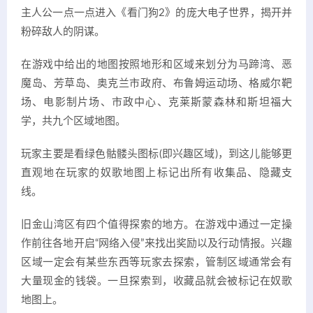
主人公一点一点进入《看门狗2》的庞大电子世界，揭开并
粉碎敌人的阴谋。
在游戏中给出的地图按照地形和区域来划分为马蹄湾、恶
魔岛、芳草岛、奥克兰市政府、布鲁姆运动场、格威尔靶
场、电影制片场、市政中心、克莱斯蒙森林和斯坦福大
学，共九个区域地图。
玩家主要是看绿色骷髅头图标(即兴趣区域)，到这儿能够更
直观地在玩家的奴歌地图上标记出所有收集品、隐藏支
线。
旧金山湾区有四个值得探索的地方。在游戏中通过一定操
作前往各地开启“网络入侵”来找出奖励以及行动情报。兴趣
区域一定会有某些东西等玩家去探索，管制区域通常会有
大量现金的钱袋。一旦探索到，收藏品就会被标记在奴歌
地图上。