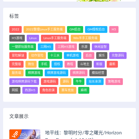
标签
2022
2022整理Linux手工服务端
GM后台
GM授权后台
H5
H5游戏
Linux
Linux手工服务端
Win半手工服务端
一键即玩服务端
三网H5
三网H5游戏
乐游
休闲益智
冒险解谜
动作冒险
十三水
单机游戏
后台
娱乐
完整源码
完整版
微信
手机
授权
教程
斗地主
新版
最新
服务端
棋牌游戏
棋牌游戏源码
棋牌源码
模拟经营
游戏棋牌源码下载
游戏源码
源码
牛牛
站长亲测
策略游戏
网狐
西游H5
角色扮演
赛车竞技
麻将
文章展示
地平线：黎明时分/零之曙光/Horizon