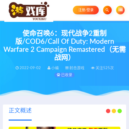
注册/登录
使命召唤6：现代战争2重制
版/COD6/Call Of Duty: Modern
Warfare 2 Campaign Remastered（无需
战网）
2022-09-02
小编
射击游戏
关注525次
已收录
正文概述