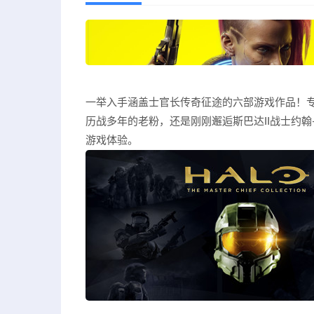
一举入手涵盖士官长传奇征途的六部游戏作品！专
历战多年的老粉，还是刚刚邂逅斯巴达II战士约翰
游戏体验。