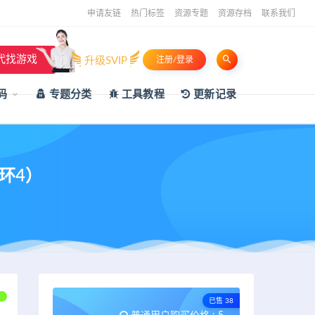
申请友链
热门标签
资源专题
资源存档
联系我们
代找游戏
升级SVIP
注册/登录
码
专题分类
工具教程
更新记录
环4）
已售 38