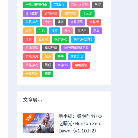
一键即玩服务端
三网H5
三网H5游戏
乐游
休闲益智
冒险解谜
动作冒险
十三水
单机游戏
后台
娱乐
完整源码
完整版
微信
手机
授权
教程
斗地主
新版
最新
服务端
棋牌游戏
棋牌游戏源码
棋牌源码
模拟经营
游戏棋牌源码下载
游戏源码
源码
牛牛
站长亲测
策略游戏
网狐
西游H5
角色扮演
赛车竞技
麻将
文章展示
地平线：黎明时分/零
之曙光/Horizon Zero
Dawn（v1.10.H2）