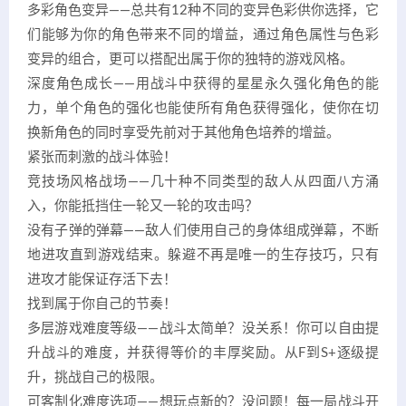
多彩角色变异——总共有12种不同的变异色彩供你选择，它
们能够为你的角色带来不同的增益，通过角色属性与色彩
变异的组合，更可以搭配出属于你的独特的游戏风格。
深度角色成长——用战斗中获得的星星永久强化角色的能
力，单个角色的强化也能使所有角色获得强化，使你在切
换新角色的同时享受先前对于其他角色培养的增益。
紧张而刺激的战斗体验！
竞技场风格战场——几十种不同类型的敌人从四面八方涌
入，你能抵挡住一轮又一轮的攻击吗？
没有子弹的弹幕——敌人们使用自己的身体组成弹幕，不断
地进攻直到游戏结束。躲避不再是唯一的生存技巧，只有
进攻才能保证存活下去！
找到属于你自己的节奏！
多层游戏难度等级——战斗太简单？没关系！你可以自由提
升战斗的难度，并获得等价的丰厚奖励。从F到S+逐级提
升，挑战自己的极限。
可客制化难度选项——想玩点新的？没问题！每一局战斗开