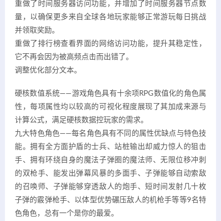
重做了时间服务器访问功能，并增加了时间服务器节点数
量，以确保更多来自全球各地玩家能够正常游玩每日挑战
并领取奖励。
重做了排行榜查看界面的网络访问功能，提升其稳定性，
它不再会因为被高频点击而出错了。
调整优化部分文本。
硬核数值系统——游戏角色具有十余项RPG数值化的角色属
性，每项属性均以较高的可视化程度展现了其加成来源与
计算公式，满足硬核数据控玩家的需求。
九大特色角色——每名角色具有不同的属性优缺点与特色技
能。拥有全方面护盾的士兵、站桩输出却威力惊人的狙击
手、拥有环绕自身的魔法子弹圈的魔法师、无限位移冲刺
的双枪手、能发出弹幕风暴的多面手、子弹能够自动索敌
的召唤师、子弹能够穿透敌人的炮手、短时间发射几十枚
子弹的霰弹枪手、以体型优势碾压敌人的机枪手等等9名特
色角色，总有一个是你的最爱。