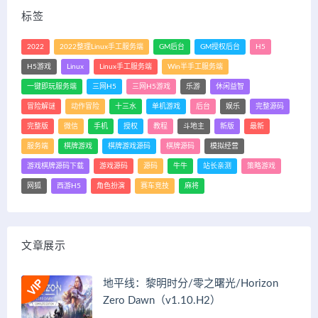
标签
2022
2022整理Linux手工服务端
GM后台
GM授权后台
H5
H5游戏
Linux
Linux手工服务端
Win半手工服务端
一键即玩服务端
三网H5
三网H5游戏
乐游
休闲益智
冒险解谜
动作冒险
十三水
单机游戏
后台
娱乐
完整源码
完整版
微信
手机
授权
教程
斗地主
新版
最新
服务端
棋牌游戏
棋牌游戏源码
棋牌源码
模拟经营
游戏棋牌源码下载
游戏源码
源码
牛牛
站长亲测
策略游戏
网狐
西游H5
角色扮演
赛车竞技
麻将
文章展示
地平线：黎明时分/零之曙光/Horizon
Zero Dawn（v1.10.H2）