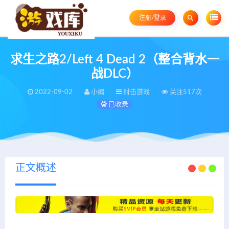
注册/登录
求生之路2/Left 4 Dead 2（整合背水一
战DLC）
2022-09-02
小编
射击游戏
关注517次
已收录
正文概述