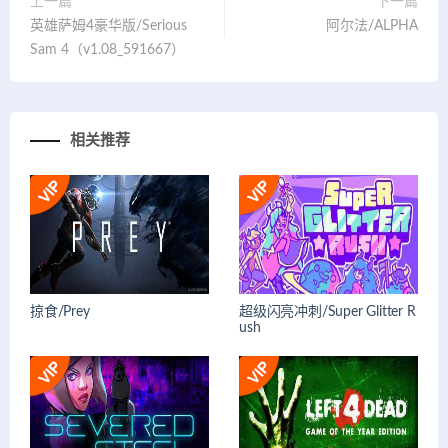
上一篇
下一篇
英雄萨姆4豪华版/Serious
阿尔法/ALPHA
Sam 4（v1.08_591667）
相关推荐
掠食/Prey
超级闪亮冲刺/Super Glitter R
ush