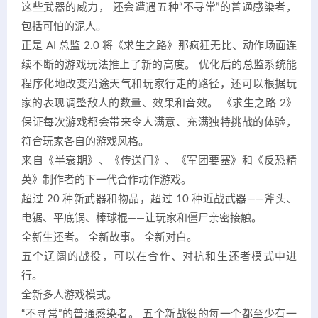
这些武器的威力， 还会遭遇五种“不寻常”的普通感染者，
包括可怕的泥人。
正是 AI 总监 2.0 将《求生之路》那疯狂无比、动作场面连
续不断的游戏玩法推上了新的高度。 优化后的总监系统能
程序化地改变沿途天气和玩家行走的路径，还可以根据玩
家的表现调整敌人的数量、效果和音效。 《求生之路 2》
保证每次游戏都会带来令人满意、充满独特挑战的体验，
符合玩家各自的游戏风格。
来自《半衰期》、《传送门》、《军团要塞》和《反恐精
英》制作者的下一代合作动作游戏。
超过 20 种新武器和物品，超过 10 种近战武器——斧头、
电锯、平底锅、棒球棍——让玩家和僵尸亲密接触。
全新生还者。 全新故事。 全新对白。
五个辽阔的战役，可以在合作、对抗和生还者模式中进
行。
全新多人游戏模式。
“不寻常”的普通感染者。 五个新战役的每一个都至少有一