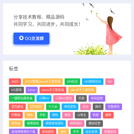
分享技术教程、精品源码
共同学习，共同进步，共同成长！
QQ交流群
标签
2022
2022整理Linux手工服务端
GM后台
GM授权后台
H5
H5游戏
Linux
Linux手工服务端
Win半手工服务端
一键即玩服务端
三网H5
三网H5游戏
乐游
休闲益智
冒险解谜
动作冒险
十三水
单机游戏
后台
娱乐
完整源码
完整版
微信
手机
授权
教程
斗地主
新版
最新
服务端
棋牌游戏
棋牌游戏源码
棋牌源码
模拟经营
游戏棋牌源码下载
游戏源码
源码
牛牛
站长亲测
策略游戏