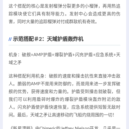
这个搭配的核心是发射榴弹分裂更多的小榴弹，再用热追
踪模块使它们具有制导能力。发射中心会造成更高的伤
害，同时大量的追踪榴弹对付成群敌机有奇效。
示范搭配＃2：天域护盾轰炸机
机身：破舰+AMP护盾+爆裂护盾+闪充护盾+应急系统+天
域之矛
这种搭配利用机身：破舰的速度和撞击抗性来直接冲击敌
人。脆弱的AMP不是用来防御的，而是用来进一步发挥破
舰的优势，获得速度和力量的。护盾受到撞击就破裂，但
我们可以利用盾碎时爆炸的爆裂护盾模块轰炸附近的敌
人。闪充护盾使护盾快速恢复，应急系统提供短暂无敌时
间。最后，天域之矛让高速移动的飞船灼烧周围的一切！
《新星漂移》由Chimeric的Jeffrey Nielson开发，几乎是一