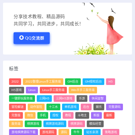
分享技术教程、精品源码
共同学习，共同进步，共同成长！
QQ交流群
标签
2022
2022整理Linux手工服务端
GM后台
GM授权后台
H5
H5游戏
Linux
Linux手工服务端
Win半手工服务端
一键即玩服务端
三网H5
三网H5游戏
乐游
休闲益智
冒险解谜
动作冒险
十三水
单机游戏
后台
娱乐
完整源码
完整版
微信
手机
授权
教程
斗地主
新版
最新
服务端
棋牌游戏
棋牌游戏源码
棋牌源码
模拟经营
游戏棋牌源码下载
游戏源码
源码
牛牛
站长亲测
策略游戏