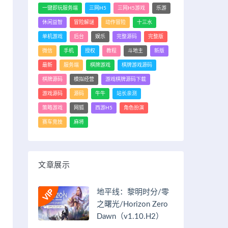
一键即玩服务端
三网H5
三网H5游戏
乐游
休闲益智
冒险解谜
动作冒险
十三水
单机游戏
后台
娱乐
完整源码
完整版
微信
手机
授权
教程
斗地主
新版
最新
服务端
棋牌游戏
棋牌游戏源码
棋牌源码
模拟经营
游戏棋牌源码下载
游戏源码
源码
牛牛
站长亲测
策略游戏
网狐
西游H5
角色扮演
赛车竞技
麻将
文章展示
地平线：黎明时分/零
之曙光/Horizon Zero
Dawn（v1.10.H2）