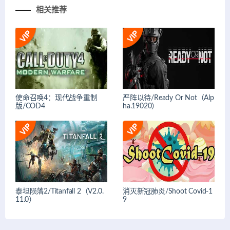
相关推荐
使命召唤4：现代战争重制
严阵以待/Ready Or Not（Alp
版/COD4
ha.19020）
泰坦陨落2/Titanfall 2（V2.0.
消灭新冠肺炎/Shoot Covid-1
11.0）
9