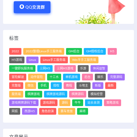
QQ交流群
标签
2022
2022整理Linux手工服务端
GM后台
GM授权后台
H5
H5游戏
Linux
Linux手工服务端
Win半手工服务端
一键即玩服务端
三网H5
三网H5游戏
乐游
休闲益智
冒险解谜
动作冒险
十三水
单机游戏
后台
娱乐
完整源码
完整版
微信
手机
授权
教程
斗地主
新版
最新
服务端
棋牌游戏
棋牌游戏源码
棋牌源码
模拟经营
游戏棋牌源码下载
游戏源码
源码
牛牛
站长亲测
策略游戏
网狐
西游H5
角色扮演
赛车竞技
麻将