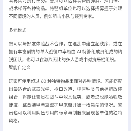
着再实时执行任务。警员可以选择装备防弹盾、撞门锤、
战术梯等各种物品。特警组单位也可以选择招募擅于处理
不同情境的人员，例如狙击小队与谈判专家。
多元模式
您可以与好友体验战术合作，在混乱中建立起秩序，或在
拥有丰富剧情的单人战役中率领由 AI 特警组成员组成的精
锐团队，也可以在激烈无比的多人游戏中对抗恶棍组织。
智能自定义
玩家可使用超过 60 种独特物品来面对各种情境。若能搭配
出最适合的武器光学、枪口改造、弹匣种类与前握把改装
组合，将能让警员在战斗中深具优势。或者您也能牺牲敏
捷度，整备装甲与重型护甲来避开被一枪毙命的惨况。警
员也可以利用队伍专用的标章与制服来展现各单位的独特
风格。