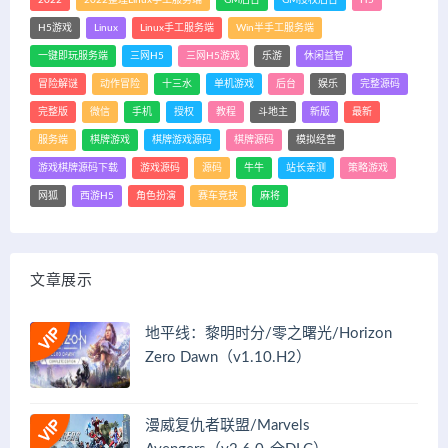
H5游戏
Linux
Linux手工服务端
Win半手工服务端
一键即玩服务端
三网H5
三网H5游戏
乐游
休闲益智
冒险解谜
动作冒险
十三水
单机游戏
后台
娱乐
完整源码
完整版
微信
手机
授权
教程
斗地主
新版
最新
服务端
棋牌游戏
棋牌游戏源码
棋牌源码
模拟经营
游戏棋牌源码下载
游戏源码
源码
牛牛
站长亲测
策略游戏
网狐
西游H5
角色扮演
赛车竞技
麻将
文章展示
地平线：黎明时分/零之曙光/Horizon
Zero Dawn（v1.10.H2）
漫威复仇者联盟/Marvels