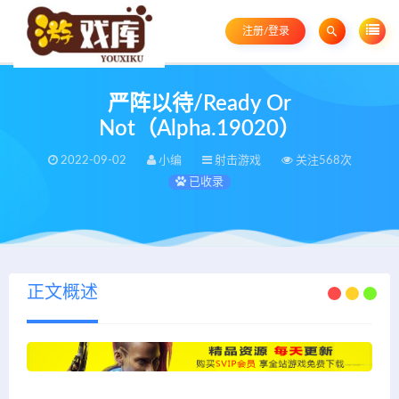
注册/登录
严阵以待/Ready Or
Not（Alpha.19020）
2022-09-02
小编
射击游戏
关注568次
已收录
正文概述